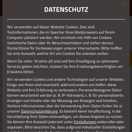
Mit d
ERLEBE STOLBERG.
ERLEBE DICH.
DATENSCHUTZ
MENÜ
Wir verwenden auf dieser Website Cookies. Dies sind
01.01.1970
Textinformationen, die im Speicher Ihres Webbrowsers auf Ihrem
Computer platziert werden. Wir ermitteln mit Hilfe von Cookies
WEIHNACHTSKONZERT FEUERWEHR
statistische Daten über Ihr Besuchsverhalten und ziehen daraus
2021
Rückschlüsse für Verbesserungen unserer Internetseite. Bitte treffen
Sie eine Auswahl, welche Art von Cookies Sie zulassen wollen.
Wenn Sie unter 16 Jahre alt sind und Ihre Einwilligung zu optionalen
Services geben möchten, müssen Sie Ihre Erziehungsberechtigten um
Erlaubnis bitten.
Wir verwenden Cookies und andere Technologien auf unserer Website.
Einige von ihnen sind essenziell, während andere uns helfen, diese
Website und Ihre Erfahrung zu verbessern.
Personenbezogene Daten
können verarbeitet werden (z. B. IP-Adressen), z. B. für personalisierte
Anzeigen und Inhalte oder die Messung von Anzeigen und Inhalten.
Weitere Informationen über die Verwendung Ihrer Daten finden Sie in
unserer
Datenschutzerklärung
.
Es besteht keine Verpflichtung, in die
Verarbeitung Ihrer Daten einzuwilligen, um dieses Angebot zu nutzen.
Sie können Ihre Auswahl jederzeit unter
Einstellungen
widerrufen oder
Jetzt teilen
anpassen.
Bitte beachten Sie, dass aufgrund individueller Einstellungen