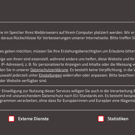
ERLEBE STOLBERG.
ERLEBE DICH.
die im Speicher Ihres Webbrowsers auf Ihrem Computer platziert werden. Wir er
 daraus Rückschlüsse für Verbesserungen unserer Internetseite. Bitte treffen Si
vices geben möchten, müssen Sie Ihre Erziehungsberechtigten um Erlaubnis bitten
ge von ihnen sind essenziell, während andere uns helfen, diese Website und Ih
P-Adressen), z. B. für personalisierte Anzeigen und Inhalte oder die Messung 
den Sie in unserer
Datenschutzerklärung
.
Es besteht keine Verpflichtung, in die
Auswahl jederzeit unter
Einstellungen
widerrufen oder anpassen.
Bitte beachten 
 der Website verfügbar sind.
Einwilligung zur Nutzung dieser Services willigen Sie auch in die Verarbeitung I
n Land mit unzureichendem Datenschutz nach EU-Standards ein. Es besteht beispi
rammen verarbeiten, ohne dass für Europäerinnen und Europäer eine Klagemög
igung erteilt werden kann. Die erste Service-Gruppe ist essenziell
Externe Dienste
Statistiken
Jetzt teilen