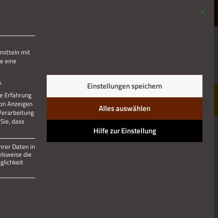
Mit die
MENÜ
mitteln mit
e eine
Jetzt teilen
.
Einstellungen speichern
re Erfahrung
von Anzeigen
Alles auswählen
 Verarbeitung
Sie, dass
Hilfe zur Einstellung
hrer Daten in
elsweise die
lichkeit
 und kann nicht abgewählt werden.