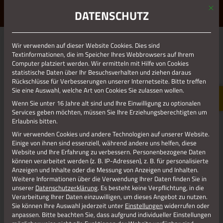
Mit d
ERLEBE STOLBERG.
ERLEBE DICH.
DATENSCHUTZ
MENÜ
Wir verwenden auf dieser Website Cookies. Dies sind
01.01.1970
Textinformationen, die im Speicher Ihres Webbrowsers auf Ihrem
Computer platziert werden. Wir ermitteln mit Hilfe von Cookies
SPIELZENTRUM PLAKAT 2024_EV.
statistische Daten über Ihr Besuchsverhalten und ziehen daraus
KIRCHE_LP
Rückschlüsse für Verbesserungen unserer Internetseite. Bitte treffen
Sie eine Auswahl, welche Art von Cookies Sie zulassen wollen.
Wenn Sie unter 16 Jahre alt sind und Ihre Einwilligung zu optionalen
Services geben möchten, müssen Sie Ihre Erziehungsberechtigten um
Erlaubnis bitten.
Wir verwenden Cookies und andere Technologien auf unserer Website.
Einige von ihnen sind essenziell, während andere uns helfen, diese
Website und Ihre Erfahrung zu verbessern.
Personenbezogene Daten
können verarbeitet werden (z. B. IP-Adressen), z. B. für personalisierte
Anzeigen und Inhalte oder die Messung von Anzeigen und Inhalten.
Weitere Informationen über die Verwendung Ihrer Daten finden Sie in
unserer
Datenschutzerklärung
.
Es besteht keine Verpflichtung, in die
Verarbeitung Ihrer Daten einzuwilligen, um dieses Angebot zu nutzen.
Sie können Ihre Auswahl jederzeit unter
Einstellungen
widerrufen oder
Jetzt teilen
anpassen.
Bitte beachten Sie, dass aufgrund individueller Einstellungen