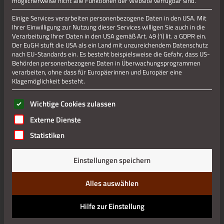
möglicherweise nicht alle Funktionen der Website verfügbar sind.
Einige Services verarbeiten personenbezogene Daten in den USA. Mit
Jetzt teilen
Ihrer Einwilligung zur Nutzung dieser Services willigen Sie auch in die
Verarbeitung Ihrer Daten in den USA gemäß Art. 49 (1) lit. a GDPR ein.
Der EuGH stuft die USA als ein Land mit unzureichendem Datenschutz
nach EU-Standards ein. Es besteht beispielsweise die Gefahr, dass US-
Behörden personenbezogene Daten in Überwachungsprogrammen
Datenschutz
verarbeiten, ohne dass für Europäerinnen und Europäer eine
Klagemöglichkeit besteht.
Impressum
Es folgt eine Liste der Service-Gruppen, für die eine Einwilli
Wichtige Cookies zulassen
Externe Dienste
Statistiken
Einstellungen speichern
Alles auswählen
Hilfe zur Einstellung