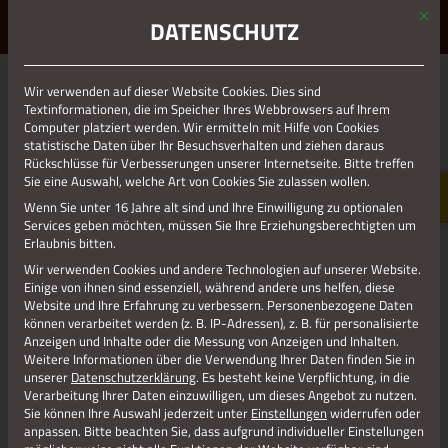
Mit d
ERLEBE STOLBERG.
ERLEBE DICH.
DATENSCHUTZ
MENÜ
Wir verwenden auf dieser Website Cookies. Dies sind
01.01.1970
Textinformationen, die im Speicher Ihres Webbrowsers auf Ihrem
Computer platziert werden. Wir ermitteln mit Hilfe von Cookies
ST. SEB.-SCHÜTZEN
statistische Daten über Ihr Besuchsverhalten und ziehen daraus
STOLBERG_LOGO_LP
Rückschlüsse für Verbesserungen unserer Internetseite. Bitte treffen
Sie eine Auswahl, welche Art von Cookies Sie zulassen wollen.
Wenn Sie unter 16 Jahre alt sind und Ihre Einwilligung zu optionalen
Services geben möchten, müssen Sie Ihre Erziehungsberechtigten um
Erlaubnis bitten.
Wir verwenden Cookies und andere Technologien auf unserer Website.
Einige von ihnen sind essenziell, während andere uns helfen, diese
Website und Ihre Erfahrung zu verbessern.
Personenbezogene Daten
können verarbeitet werden (z. B. IP-Adressen), z. B. für personalisierte
Anzeigen und Inhalte oder die Messung von Anzeigen und Inhalten.
Weitere Informationen über die Verwendung Ihrer Daten finden Sie in
unserer
Datenschutzerklärung
.
Es besteht keine Verpflichtung, in die
Verarbeitung Ihrer Daten einzuwilligen, um dieses Angebot zu nutzen.
Sie können Ihre Auswahl jederzeit unter
Einstellungen
widerrufen oder
Jetzt teilen
anpassen.
Bitte beachten Sie, dass aufgrund individueller Einstellungen