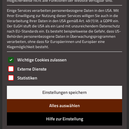
möglicherweise nicht alle Funktionen der Website verfügbar sind.
Einige Services verarbeiten personenbezogene Daten in den USA. Mit
Jetzt teilen
Ihrer Einwilligung zur Nutzung dieser Services willigen Sie auch in die
Verarbeitung Ihrer Daten in den USA gemäß Art. 49 (1) lit. a GDPR ein.
Der EuGH stuft die USA als ein Land mit unzureichendem Datenschutz
nach EU-Standards ein. Es besteht beispielsweise die Gefahr, dass US-
Behörden personenbezogene Daten in Überwachungsprogrammen
Datenschutz
verarbeiten, ohne dass für Europäerinnen und Europäer eine
Klagemöglichkeit besteht.
Impressum
Es folgt eine Liste der Service-Gruppen, für die eine Einwilli
Wichtige Cookies zulassen
Externe Dienste
Statistiken
Einstellungen speichern
Alles auswählen
Hilfe zur Einstellung