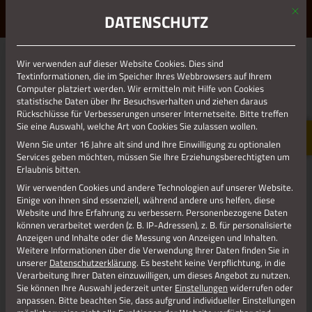
Mit d
ERLEBE STOLBERG.
ERLEBE DICH.
DATENSCHUTZ
MENÜ
Wir verwenden auf dieser Website Cookies. Dies sind
Zurück zur Übersicht
Textinformationen, die im Speicher Ihres Webbrowsers auf Ihrem
Computer platziert werden. Wir ermitteln mit Hilfe von Cookies
statistische Daten über Ihr Besuchsverhalten und ziehen daraus
Rückschlüsse für Verbesserungen unserer Internetseite. Bitte treffen
Sie eine Auswahl, welche Art von Cookies Sie zulassen wollen.
Wenn Sie unter 16 Jahre alt sind und Ihre Einwilligung zu optionalen
Services geben möchten, müssen Sie Ihre Erziehungsberechtigten um
Erlaubnis bitten.
Wir verwenden Cookies und andere Technologien auf unserer Website.
Einige von ihnen sind essenziell, während andere uns helfen, diese
Website und Ihre Erfahrung zu verbessern.
Personenbezogene Daten
können verarbeitet werden (z. B. IP-Adressen), z. B. für personalisierte
Anzeigen und Inhalte oder die Messung von Anzeigen und Inhalten.
25.07.2024
Weitere Informationen über die Verwendung Ihrer Daten finden Sie in
unserer
Datenschutzerklärung
.
Es besteht keine Verpflichtung, in die
REPAIR-CAFÉ
Verarbeitung Ihrer Daten einzuwilligen, um dieses Angebot zu nutzen.
Sie können Ihre Auswahl jederzeit unter
Einstellungen
widerrufen oder
Wegwerfen? Denkste!
anpassen.
Bitte beachten Sie, dass aufgrund individueller Einstellungen