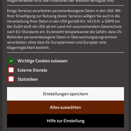
möglicherweise nicht alle Funktionen der Website verfügbar sind.
Das Repair-Café öffnet jeden letzten Donnerstag im Monat
um 17:00 Uhr seine Pforten im Museum Zinkhütter Hof
Einige Services verarbeiten personenbezogene Daten in den USA. Mit
(entfällt im Mai wg. Feiertag). Im Sinne der Nachhaltigkeit un
Ihrer Einwilligung zur Nutzung dieser Services willigen Sie auch in die
Verarbeitung Ihrer Daten in den USA gemäß Art. 49 (1) lit. a GDPR ein.
der Gemeinschaft können alle, die etwas reparieren lassen
Der EuGH stuft die USA als ein Land mit unzureichendem Datenschutz
möchten, hier bei einem leckeren Kaffee den vielen sehr
nach EU-Standards ein. Es besteht beispielsweise die Gefahr, dass US-
sympathischen Ehrenamtlern dabei zuschauen.
Behörden personenbezogene Daten in Überwachungsprogrammen
verarbeiten, ohne dass für Europäerinnen und Europäer eine
Klagemöglichkeit besteht.
TERMINE:
Es folgt eine Liste der Service-Gruppen, für die eine Einwilli
Wichtige Cookies zulassen
Beginn: 25.07.2024
um 17:00 Uhr
Externe Dienste
VERANSTALTER:
Statistiken
Museum Zinkhütter Hof
Einstellungen speichern
ANSPRECHPARTNER:
Alles auswählen
02402 90313-0
Hilfe zur Einstellung
VERANSTALTUNGSORT: