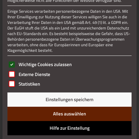
möglicherweise nicht alle Funktionen der Website verfügbar sind.
Lesung mit dem Autor Luca Bischoni
Einige Services verarbeiten personenbezogene Daten in den USA. Mit
Eine Depression ist ein harter Einschlag, aber nicht das Ende,
Ihrer Einwilligung zur Nutzung dieser Services willigen Sie auch in die
wie Luca Bischoni eindrucksvoll beweist! Der Kampf mit sich
Verarbeitung Ihrer Daten in den USA gemäß Art. 49 (1) lit. a GDPR ein.
und den inneren Dämonen ist eigentlich eine Versöhnung mit
Der EuGH stuft die USA als ein Land mit unzureichendem Datenschutz
sich selbst. (Luca Bischoni)
nach EU-Standards ein. Es besteht beispielsweise die Gefahr, dass US-
Behörden personenbezogene Daten in Überwachungsprogrammen
Anmeldung unter: 02402 863206 oder
verarbeiten, ohne dass für Europäerinnen und Europäer eine
Klagemöglichkeit besteht.
stadtbuecherei@stolberg.de
Es folgt eine Liste der Service-Gruppen, für die eine Einwilli
Wichtige Cookies zulassen
Externe Dienste
TERMINE:
Statistiken
Beginn: 08.10.2024
um 19:00 Uhr
VERANSTALTER:
Einstellungen speichern
Förderverein Stadtbücherei Stolberg e.V.
Alles auswählen
ANSPRECHPARTNER:
Hilfe zur Einstellung
Förderverein der Stadtbücherei