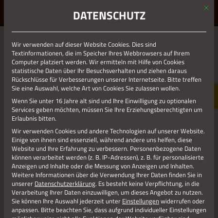
Mit d
ERLEBE STOLBERG.
ERLEBE DICH.
DATENSCHUTZ
MENÜ
Wir verwenden auf dieser Website Cookies. Dies sind
Zurück zur Übersicht
Textinformationen, die im Speicher Ihres Webbrowsers auf Ihrem
Computer platziert werden. Wir ermitteln mit Hilfe von Cookies
statistische Daten über Ihr Besuchsverhalten und ziehen daraus
Rückschlüsse für Verbesserungen unserer Internetseite. Bitte treffen
Sie eine Auswahl, welche Art von Cookies Sie zulassen wollen.
Wenn Sie unter 16 Jahre alt sind und Ihre Einwilligung zu optionalen
Services geben möchten, müssen Sie Ihre Erziehungsberechtigten um
Erlaubnis bitten.
Wir verwenden Cookies und andere Technologien auf unserer Website.
Einige von ihnen sind essenziell, während andere uns helfen, diese
Website und Ihre Erfahrung zu verbessern.
Personenbezogene Daten
können verarbeitet werden (z. B. IP-Adressen), z. B. für personalisierte
Anzeigen und Inhalte oder die Messung von Anzeigen und Inhalten.
08.10.2024
Weitere Informationen über die Verwendung Ihrer Daten finden Sie in
unserer
Datenschutzerklärung
.
Es besteht keine Verpflichtung, in die
LUCA BISCHONI: „ALS MAN MIR DEN
Verarbeitung Ihrer Daten einzuwilligen, um dieses Angebot zu nutzen.
Sie können Ihre Auswahl jederzeit unter
Einstellungen
widerrufen oder
STECKER ZOG“
anpassen.
Bitte beachten Sie, dass aufgrund individueller Einstellungen