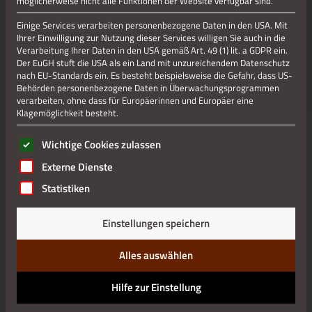
möglicherweise nicht alle Funktionen der Website verfügbar sind.
Die Trude-Herr-Revue von Stephan Ohm
Einige Services verarbeiten personenbezogene Daten in den USA. Mit
Juni 1987: Trude Herr
Ihrer Einwilligung zur Nutzung dieser Services willigen Sie auch in die
gibt ein Abschiedskonzert, bevor sie auf die Fidschi-Inseln
Verarbeitung Ihrer Daten in den USA gemäß Art. 49 (1) lit. a GDPR ein.
auswandern will. In einem Tonstudio trifft sie Jürgen, um das
Der EuGH stuft die USA als ein Land mit unzureichendem Datenschutz
Konzert zu besprechen und einige Lieder einzuüben. Eine
nach EU-Standards ein. Es besteht beispielsweise die Gefahr, dass US-
Behörden personenbezogene Daten in Überwachungsprogrammen
extra bestellte Maskenbildnerin schminkt sie für den Auftritt.
verarbeiten, ohne dass für Europäerinnen und Europäer eine
Dabei kommt Trude ins Plaudern: Sie erzählt von ihren
Klagemöglichkeit besteht.
Anfängen, dem Karneval, dem Kölner Klüngel und von ihren
Weggefährten, Reisen, Liedern, von Film- und Fernseh-
Es folgt eine Liste der Service-Gruppen, für die eine Einwilli
Wichtige Cookies zulassen
sowie von Theaterproduktionen. Spontan verwandelt sie den
Proberaum in eine Bühne, verkleidet sich, singt alte Hits und
Externe Dienste
gibt Anekdoten zum besten: Trude, wie sie war – frech, mal
Statistiken
laut und mal leise, kokett und auch mal derb, witzig und
tiefgründig.
Einstellungen speichern
TICKETS KAUFEN
EXTERNER LINK
Alles auswählen
Hilfe zur Einstellung
TERMINE: