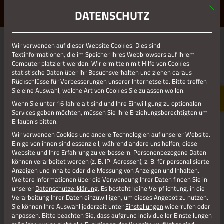
Mit d
ERLEBE STOLBERG.
ERLEBE DICH.
DATENSCHUTZ
MENÜ
Wir verwenden auf dieser Website Cookies. Dies sind
Zurück zur Übersicht
Textinformationen, die im Speicher Ihres Webbrowsers auf Ihrem
Computer platziert werden. Wir ermitteln mit Hilfe von Cookies
statistische Daten über Ihr Besuchsverhalten und ziehen daraus
Rückschlüsse für Verbesserungen unserer Internetseite. Bitte treffen
Sie eine Auswahl, welche Art von Cookies Sie zulassen wollen.
Wenn Sie unter 16 Jahre alt sind und Ihre Einwilligung zu optionalen
Services geben möchten, müssen Sie Ihre Erziehungsberechtigten um
Erlaubnis bitten.
Wir verwenden Cookies und andere Technologien auf unserer Website.
Einige von ihnen sind essenziell, während andere uns helfen, diese
Website und Ihre Erfahrung zu verbessern.
Personenbezogene Daten
können verarbeitet werden (z. B. IP-Adressen), z. B. für personalisierte
Anzeigen und Inhalte oder die Messung von Anzeigen und Inhalten.
03.07.2024 bis 04.07.2024
Weitere Informationen über die Verwendung Ihrer Daten finden Sie in
unserer
Datenschutzerklärung
.
Es besteht keine Verpflichtung, in die
GRENZLANDTHEATER AACHEN – „ICH
Verarbeitung Ihrer Daten einzuwilligen, um dieses Angebot zu nutzen.
Sie können Ihre Auswahl jederzeit unter
Einstellungen
widerrufen oder
WILL KEINE SCHOKOLADE“
anpassen.
Bitte beachten Sie, dass aufgrund individueller Einstellungen