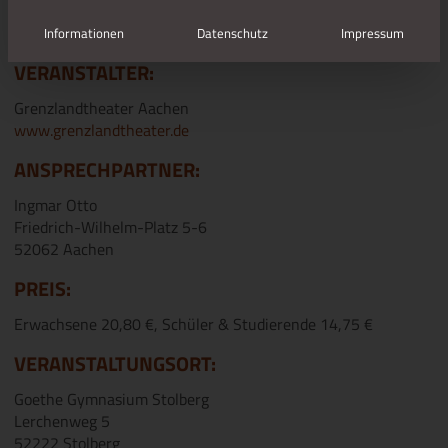
Beginn: 03.07.2024
um 20:00 Uhr
Ende: 04.07.2024
Informationen
Datenschutz
Impressum
VERANSTALTER:
Grenzlandtheater Aachen
www.grenzlandtheater.de
ANSPRECHPARTNER:
Ingmar Otto
Friedrich-Wilhelm-Platz 5-6
52062 Aachen
PREIS:
Erwachsene 20,80 €, Schüler & Studierende 14,75 €
VERANSTALTUNGSORT:
Goethe Gymnasium Stolberg
Lerchenweg 5
52222 Stolberg