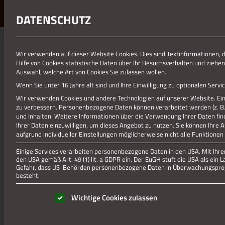
DATENSCHUTZ
01.01.1970
Wir verwenden auf dieser Website Cookies. Dies sind Textinformationen, 
Hilfe von Cookies statistische Daten über Ihr Besuchsverhalten und ziehen
AFTER_WORK24_LP
Auswahl, welche Art von Cookies Sie zulassen wollen.
Wenn Sie unter 16 Jahre alt sind und Ihre Einwilligung zu optionalen Ser
Wir verwenden Cookies und andere Technologien auf unserer Website. Eini
zu verbessern.
Personenbezogene Daten können verarbeitet werden (z. B. I
und Inhalten.
Weitere Informationen über die Verwendung Ihrer Daten fin
Ihrer Daten einzuwilligen, um dieses Angebot zu nutzen.
Sie können Ihre 
aufgrund individueller Einstellungen möglicherweise nicht alle Funktionen
Einige Services verarbeiten personenbezogene Daten in den USA. Mit Ihrer 
den USA gemäß Art. 49 (1) lit. a GDPR ein. Der EuGH stuft die USA als ei
Gefahr, dass US-Behörden personenbezogene Daten in Überwachungsprog
besteht.
Es folgt eine Liste der Service-Gruppen, für die eine Einwill
Wichtige Cookies zulassen