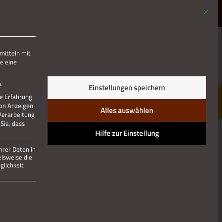
Mit die
MENÜ
mitteln mit
e eine
Jetzt teilen
.
Einstellungen speichern
re Erfahrung
von Anzeigen
Alles auswählen
 Verarbeitung
Sie, dass
Hilfe zur Einstellung
hrer Daten in
elsweise die
lichkeit
 und kann nicht abgewählt werden.