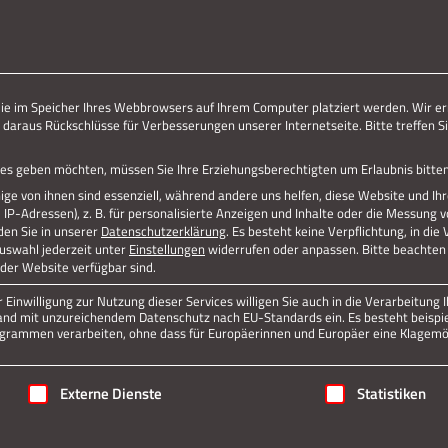
ERLEBE STOLBERG.
ERLEBE DICH.
die im Speicher Ihres Webbrowsers auf Ihrem Computer platziert werden. Wir er
 daraus Rückschlüsse für Verbesserungen unserer Internetseite. Bitte treffen Si
vices geben möchten, müssen Sie Ihre Erziehungsberechtigten um Erlaubnis bitten
ge von ihnen sind essenziell, während andere uns helfen, diese Website und Ih
P-Adressen), z. B. für personalisierte Anzeigen und Inhalte oder die Messung 
den Sie in unserer
Datenschutzerklärung
.
Es besteht keine Verpflichtung, in die
Auswahl jederzeit unter
Einstellungen
widerrufen oder anpassen.
Bitte beachten 
 der Website verfügbar sind.
Einwilligung zur Nutzung dieser Services willigen Sie auch in die Verarbeitung I
n Land mit unzureichendem Datenschutz nach EU-Standards ein. Es besteht beispi
rammen verarbeiten, ohne dass für Europäerinnen und Europäer eine Klagemög
Jetzt teilen
igung erteilt werden kann. Die erste Service-Gruppe ist essenziell
Externe Dienste
Statistiken