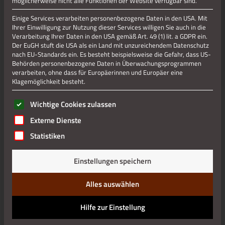
möglicherweise nicht alle Funktionen der Website verfügbar sind.
Gesellige Feierabenstimmung im neu gestalteten Steinweg,
der nach der Flut und langen Jahren mit viel Leerstand
Einige Services verarbeiten personenbezogene Daten in den USA. Mit
langsam wiederbelebt wird.
Ihrer Einwilligung zur Nutzung dieser Services willigen Sie auch in die
Verarbeitung Ihrer Daten in den USA gemäß Art. 49 (1) lit. a GDPR ein.
Mit dem Feierabendmarkt wird ein Einkaufsangebot für alle
Der EuGH stuft die USA als ein Land mit unzureichendem Datenschutz
nach EU-Standards ein. Es besteht beispielsweise die Gefahr, dass US-
Berufstätigen eröffnet und ein geselliges und entspanntes
Behörden personenbezogene Daten in Überwachungsprogrammen
Einkaufserlebnis in den frühen Abendstunden für diejenigen
verarbeiten, ohne dass für Europäerinnen und Europäer eine
geschaffen, die auch nach Büroschluss die Stolberger
Klagemöglichkeit besteht.
Innenstadt genießen möchten. Geplant ist, durch die
Einbindung verschiedener Kleinkünstler, Straßenmusiker,
Es folgt eine Liste der Service-Gruppen, für die eine Einwilli
Wichtige Cookies zulassen
Imbiss- und Getränkestände eine urbane, entspannte
Externe Dienste
Atmosphäre in Teilbereichen des Steinwegs zu schaffen und
die Einkaufsstraße zu beleben. Verkaufsstände ergänzen das
Statistiken
Angebot.
Einstellungen speichern
Der finale After-Work Markt findet am 5. September statt.
Alles auswählen
TERMINE:
Hilfe zur Einstellung
Beginn: 05.09.2024
um 17:00 Uhr