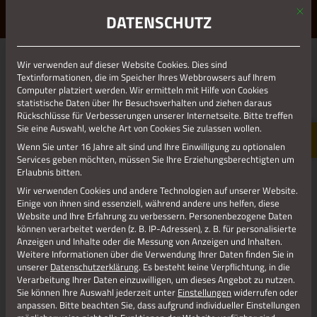
Mit d
ERLEBE STOLBERG.
ERLEBE DICH.
DATENSCHUTZ
MENÜ
Wir verwenden auf dieser Website Cookies. Dies sind
Zurück zur Übersicht
Textinformationen, die im Speicher Ihres Webbrowsers auf Ihrem
Computer platziert werden. Wir ermitteln mit Hilfe von Cookies
statistische Daten über Ihr Besuchsverhalten und ziehen daraus
Rückschlüsse für Verbesserungen unserer Internetseite. Bitte treffen
Sie eine Auswahl, welche Art von Cookies Sie zulassen wollen.
Wenn Sie unter 16 Jahre alt sind und Ihre Einwilligung zu optionalen
Services geben möchten, müssen Sie Ihre Erziehungsberechtigten um
Erlaubnis bitten.
Wir verwenden Cookies und andere Technologien auf unserer Website.
Einige von ihnen sind essenziell, während andere uns helfen, diese
Website und Ihre Erfahrung zu verbessern.
Personenbezogene Daten
können verarbeitet werden (z. B. IP-Adressen), z. B. für personalisierte
Anzeigen und Inhalte oder die Messung von Anzeigen und Inhalten.
05.09.2024
Weitere Informationen über die Verwendung Ihrer Daten finden Sie in
unserer
Datenschutzerklärung
.
Es besteht keine Verpflichtung, in die
1. AFTER-WORK-MARKT
Verarbeitung Ihrer Daten einzuwilligen, um dieses Angebot zu nutzen.
Sie können Ihre Auswahl jederzeit unter
Einstellungen
widerrufen oder
Der Steinweg lebt!
anpassen.
Bitte beachten Sie, dass aufgrund individueller Einstellungen