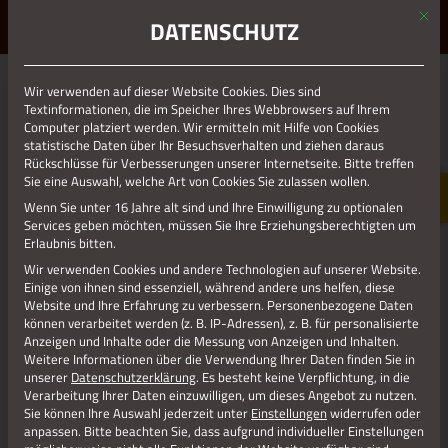
Mit d
ERLEBE STOLBERG.
ERLEBE DICH.
DATENSCHUTZ
MENÜ
Jetzt teilen
Wir verwenden auf dieser Website Cookies. Dies sind
Textinformationen, die im Speicher Ihres Webbrowsers auf Ihrem
Computer platziert werden. Wir ermitteln mit Hilfe von Cookies
statistische Daten über Ihr Besuchsverhalten und ziehen daraus
Datenschutz
Rückschlüsse für Verbesserungen unserer Internetseite. Bitte treffen
Sie eine Auswahl, welche Art von Cookies Sie zulassen wollen.
Wenn Sie unter 16 Jahre alt sind und Ihre Einwilligung zu optionalen
Impressum
Services geben möchten, müssen Sie Ihre Erziehungsberechtigten um
Erlaubnis bitten.
Wir verwenden Cookies und andere Technologien auf unserer Website.
Einige von ihnen sind essenziell, während andere uns helfen, diese
Website und Ihre Erfahrung zu verbessern.
Personenbezogene Daten
können verarbeitet werden (z. B. IP-Adressen), z. B. für personalisierte
Anzeigen und Inhalte oder die Messung von Anzeigen und Inhalten.
Weitere Informationen über die Verwendung Ihrer Daten finden Sie in
unserer
Datenschutzerklärung
.
Es besteht keine Verpflichtung, in die
Verarbeitung Ihrer Daten einzuwilligen, um dieses Angebot zu nutzen.
Sie können Ihre Auswahl jederzeit unter
Einstellungen
widerrufen oder
anpassen.
Bitte beachten Sie, dass aufgrund individueller Einstellungen