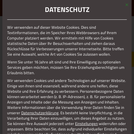
Mit d
ERLEBE STOLBERG.
ERLEBE DICH.
DATENSCHUTZ
MENÜ
Jetzt teilen
Wir verwenden auf dieser Website Cookies. Dies sind
Textinformationen, die im Speicher Ihres Webbrowsers auf Ihrem
Computer platziert werden. Wir ermitteln mit Hilfe von Cookies
statistische Daten über Ihr Besuchsverhalten und ziehen daraus
Datenschutz
Rückschlüsse für Verbesserungen unserer Internetseite. Bitte treffen
Sie eine Auswahl, welche Art von Cookies Sie zulassen wollen.
Wenn Sie unter 16 Jahre alt sind und Ihre Einwilligung zu optionalen
Impressum
Services geben möchten, müssen Sie Ihre Erziehungsberechtigten um
Erlaubnis bitten.
Wir verwenden Cookies und andere Technologien auf unserer Website.
Einige von ihnen sind essenziell, während andere uns helfen, diese
Website und Ihre Erfahrung zu verbessern.
Personenbezogene Daten
können verarbeitet werden (z. B. IP-Adressen), z. B. für personalisierte
Anzeigen und Inhalte oder die Messung von Anzeigen und Inhalten.
Weitere Informationen über die Verwendung Ihrer Daten finden Sie in
unserer
Datenschutzerklärung
.
Es besteht keine Verpflichtung, in die
Verarbeitung Ihrer Daten einzuwilligen, um dieses Angebot zu nutzen.
Sie können Ihre Auswahl jederzeit unter
Einstellungen
widerrufen oder
anpassen.
Bitte beachten Sie, dass aufgrund individueller Einstellungen