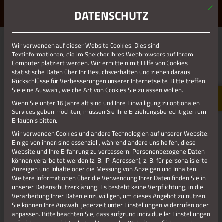
Mit d
ERLEBE STOLBERG.
ERLEBE DICH.
DATENSCHUTZ
MENÜ
Jetzt teilen
Wir verwenden auf dieser Website Cookies. Dies sind
Textinformationen, die im Speicher Ihres Webbrowsers auf Ihrem
Computer platziert werden. Wir ermitteln mit Hilfe von Cookies
statistische Daten über Ihr Besuchsverhalten und ziehen daraus
Datenschutz
Rückschlüsse für Verbesserungen unserer Internetseite. Bitte treffen
Sie eine Auswahl, welche Art von Cookies Sie zulassen wollen.
Wenn Sie unter 16 Jahre alt sind und Ihre Einwilligung zu optionalen
Impressum
Services geben möchten, müssen Sie Ihre Erziehungsberechtigten um
Erlaubnis bitten.
Wir verwenden Cookies und andere Technologien auf unserer Website.
Einige von ihnen sind essenziell, während andere uns helfen, diese
Website und Ihre Erfahrung zu verbessern.
Personenbezogene Daten
können verarbeitet werden (z. B. IP-Adressen), z. B. für personalisierte
Anzeigen und Inhalte oder die Messung von Anzeigen und Inhalten.
Weitere Informationen über die Verwendung Ihrer Daten finden Sie in
unserer
Datenschutzerklärung
.
Es besteht keine Verpflichtung, in die
Verarbeitung Ihrer Daten einzuwilligen, um dieses Angebot zu nutzen.
Sie können Ihre Auswahl jederzeit unter
Einstellungen
widerrufen oder
anpassen.
Bitte beachten Sie, dass aufgrund individueller Einstellungen