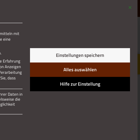
Mit die
MENÜ
mitteln mit
e eine
.
Einstellungen speichern
re Erfahrung
von Anzeigen
Alles auswählen
 Verarbeitung
Sie, dass
Hilfe zur Einstellung
hrer Daten in
elsweise die
lichkeit
 und kann nicht abgewählt werden.