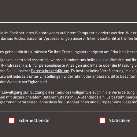
ERLEBE STOLBERG.
ERLEBE DICH.
Jetzt teilen
die im Speicher Ihres Webbrowsers auf Ihrem Computer platziert werden. Wir er
 daraus Rückschlüsse für Verbesserungen unserer Internetseite. Bitte treffen Si
Datenschutz
Impressum
vices geben möchten, müssen Sie Ihre Erziehungsberechtigten um Erlaubnis bitten
ge von ihnen sind essenziell, während andere uns helfen, diese Website und Ih
P-Adressen), z. B. für personalisierte Anzeigen und Inhalte oder die Messung 
den Sie in unserer
Datenschutzerklärung
.
Es besteht keine Verpflichtung, in die
Auswahl jederzeit unter
Einstellungen
widerrufen oder anpassen.
Bitte beachten 
 der Website verfügbar sind.
Einwilligung zur Nutzung dieser Services willigen Sie auch in die Verarbeitung I
n Land mit unzureichendem Datenschutz nach EU-Standards ein. Es besteht beispi
rammen verarbeiten, ohne dass für Europäerinnen und Europäer eine Klagemög
igung erteilt werden kann. Die erste Service-Gruppe ist essenziell
Externe Dienste
Statistiken