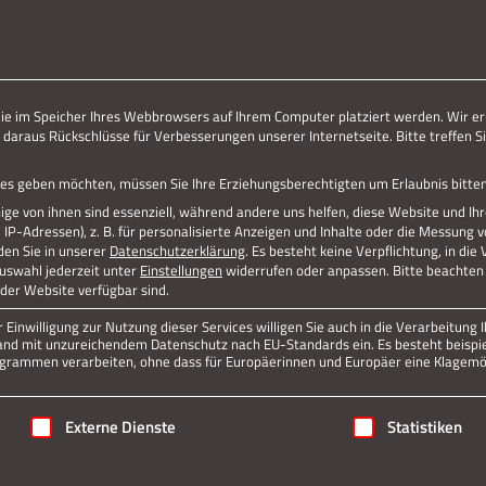
ERLEBE STOLBERG.
ERLEBE DICH.
Jetzt teilen
die im Speicher Ihres Webbrowsers auf Ihrem Computer platziert werden. Wir er
 daraus Rückschlüsse für Verbesserungen unserer Internetseite. Bitte treffen Si
Datenschutz
Impressum
vices geben möchten, müssen Sie Ihre Erziehungsberechtigten um Erlaubnis bitten
ge von ihnen sind essenziell, während andere uns helfen, diese Website und Ih
P-Adressen), z. B. für personalisierte Anzeigen und Inhalte oder die Messung 
den Sie in unserer
Datenschutzerklärung
.
Es besteht keine Verpflichtung, in die
Auswahl jederzeit unter
Einstellungen
widerrufen oder anpassen.
Bitte beachten 
 der Website verfügbar sind.
Einwilligung zur Nutzung dieser Services willigen Sie auch in die Verarbeitung I
n Land mit unzureichendem Datenschutz nach EU-Standards ein. Es besteht beispi
rammen verarbeiten, ohne dass für Europäerinnen und Europäer eine Klagemög
igung erteilt werden kann. Die erste Service-Gruppe ist essenziell
Externe Dienste
Statistiken