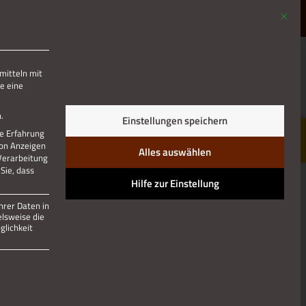
Mit die
MENÜ
mitteln mit
e eine
.
Einstellungen speichern
re Erfahrung
von Anzeigen
Alles auswählen
 Verarbeitung
Sie, dass
Hilfe zur Einstellung
hrer Daten in
elsweise die
lichkeit
 und kann nicht abgewählt werden.