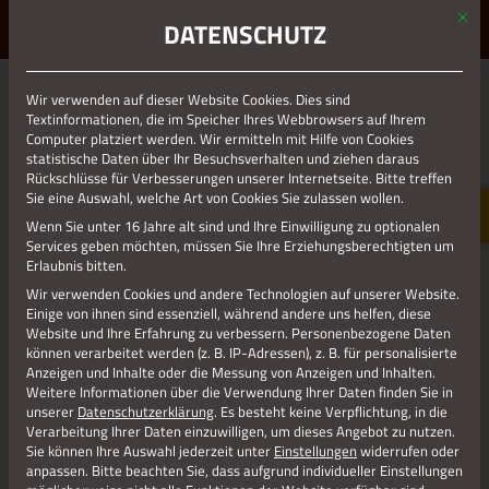
Mit d
ERLEBE STOLBERG.
ERLEBE DICH.
DATENSCHUTZ
MENÜ
Jetzt teilen
Wir verwenden auf dieser Website Cookies. Dies sind
Textinformationen, die im Speicher Ihres Webbrowsers auf Ihrem
Computer platziert werden. Wir ermitteln mit Hilfe von Cookies
statistische Daten über Ihr Besuchsverhalten und ziehen daraus
Datenschutz
Rückschlüsse für Verbesserungen unserer Internetseite. Bitte treffen
Sie eine Auswahl, welche Art von Cookies Sie zulassen wollen.
Wenn Sie unter 16 Jahre alt sind und Ihre Einwilligung zu optionalen
Impressum
Services geben möchten, müssen Sie Ihre Erziehungsberechtigten um
Erlaubnis bitten.
Wir verwenden Cookies und andere Technologien auf unserer Website.
Einige von ihnen sind essenziell, während andere uns helfen, diese
Website und Ihre Erfahrung zu verbessern.
Personenbezogene Daten
können verarbeitet werden (z. B. IP-Adressen), z. B. für personalisierte
Anzeigen und Inhalte oder die Messung von Anzeigen und Inhalten.
Weitere Informationen über die Verwendung Ihrer Daten finden Sie in
unserer
Datenschutzerklärung
.
Es besteht keine Verpflichtung, in die
Verarbeitung Ihrer Daten einzuwilligen, um dieses Angebot zu nutzen.
Sie können Ihre Auswahl jederzeit unter
Einstellungen
widerrufen oder
anpassen.
Bitte beachten Sie, dass aufgrund individueller Einstellungen