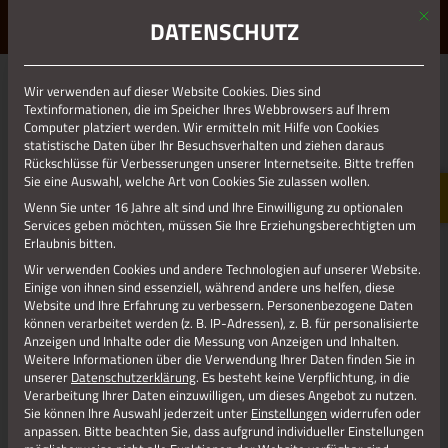
Mit d
ERLEBE STOLBERG.
ERLEBE DICH.
DATENSCHUTZ
MENÜ
Jetzt teilen
Wir verwenden auf dieser Website Cookies. Dies sind
Textinformationen, die im Speicher Ihres Webbrowsers auf Ihrem
Computer platziert werden. Wir ermitteln mit Hilfe von Cookies
statistische Daten über Ihr Besuchsverhalten und ziehen daraus
Datenschutz
Rückschlüsse für Verbesserungen unserer Internetseite. Bitte treffen
Sie eine Auswahl, welche Art von Cookies Sie zulassen wollen.
Wenn Sie unter 16 Jahre alt sind und Ihre Einwilligung zu optionalen
Impressum
Services geben möchten, müssen Sie Ihre Erziehungsberechtigten um
Erlaubnis bitten.
Wir verwenden Cookies und andere Technologien auf unserer Website.
Einige von ihnen sind essenziell, während andere uns helfen, diese
Website und Ihre Erfahrung zu verbessern.
Personenbezogene Daten
können verarbeitet werden (z. B. IP-Adressen), z. B. für personalisierte
Anzeigen und Inhalte oder die Messung von Anzeigen und Inhalten.
Weitere Informationen über die Verwendung Ihrer Daten finden Sie in
unserer
Datenschutzerklärung
.
Es besteht keine Verpflichtung, in die
Verarbeitung Ihrer Daten einzuwilligen, um dieses Angebot zu nutzen.
Sie können Ihre Auswahl jederzeit unter
Einstellungen
widerrufen oder
anpassen.
Bitte beachten Sie, dass aufgrund individueller Einstellungen