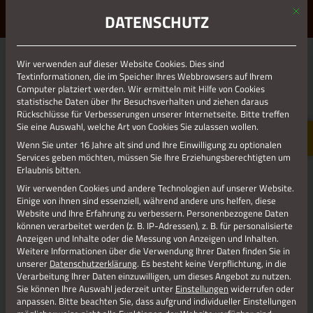
Mit d
ERLEBE STOLBERG.
ERLEBE DICH.
DATENSCHUTZ
MENÜ
Jetzt teilen
Wir verwenden auf dieser Website Cookies. Dies sind
Textinformationen, die im Speicher Ihres Webbrowsers auf Ihrem
Computer platziert werden. Wir ermitteln mit Hilfe von Cookies
statistische Daten über Ihr Besuchsverhalten und ziehen daraus
Datenschutz
Rückschlüsse für Verbesserungen unserer Internetseite. Bitte treffen
Sie eine Auswahl, welche Art von Cookies Sie zulassen wollen.
Wenn Sie unter 16 Jahre alt sind und Ihre Einwilligung zu optionalen
Impressum
Services geben möchten, müssen Sie Ihre Erziehungsberechtigten um
Erlaubnis bitten.
Wir verwenden Cookies und andere Technologien auf unserer Website.
Einige von ihnen sind essenziell, während andere uns helfen, diese
Website und Ihre Erfahrung zu verbessern.
Personenbezogene Daten
können verarbeitet werden (z. B. IP-Adressen), z. B. für personalisierte
Anzeigen und Inhalte oder die Messung von Anzeigen und Inhalten.
Weitere Informationen über die Verwendung Ihrer Daten finden Sie in
unserer
Datenschutzerklärung
.
Es besteht keine Verpflichtung, in die
Verarbeitung Ihrer Daten einzuwilligen, um dieses Angebot zu nutzen.
Sie können Ihre Auswahl jederzeit unter
Einstellungen
widerrufen oder
anpassen.
Bitte beachten Sie, dass aufgrund individueller Einstellungen