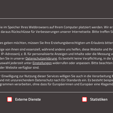
ERLEBE STOLBERG.
ERLEBE DICH.
Jetzt teilen
die im Speicher Ihres Webbrowsers auf Ihrem Computer platziert werden. Wir er
 daraus Rückschlüsse für Verbesserungen unserer Internetseite. Bitte treffen Si
Datenschutz
Impressum
vices geben möchten, müssen Sie Ihre Erziehungsberechtigten um Erlaubnis bitten
ge von ihnen sind essenziell, während andere uns helfen, diese Website und Ih
P-Adressen), z. B. für personalisierte Anzeigen und Inhalte oder die Messung 
den Sie in unserer
Datenschutzerklärung
.
Es besteht keine Verpflichtung, in die
Auswahl jederzeit unter
Einstellungen
widerrufen oder anpassen.
Bitte beachten 
 der Website verfügbar sind.
Einwilligung zur Nutzung dieser Services willigen Sie auch in die Verarbeitung I
n Land mit unzureichendem Datenschutz nach EU-Standards ein. Es besteht beispi
rammen verarbeiten, ohne dass für Europäerinnen und Europäer eine Klagemög
igung erteilt werden kann. Die erste Service-Gruppe ist essenziell
Externe Dienste
Statistiken