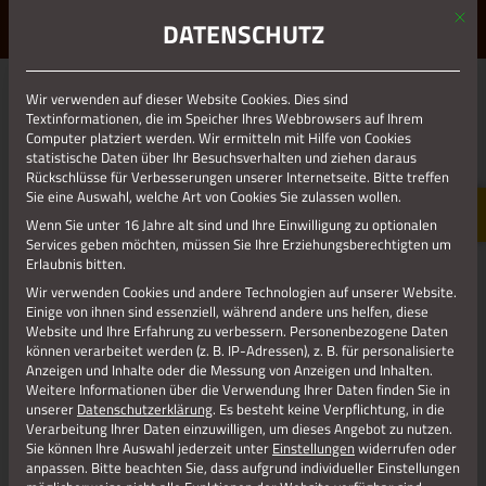
Mit d
ERLEBE STOLBERG.
ERLEBE DICH.
DATENSCHUTZ
MENÜ
Wir verwenden auf dieser Website Cookies. Dies sind
Textinformationen, die im Speicher Ihres Webbrowsers auf Ihrem
Computer platziert werden. Wir ermitteln mit Hilfe von Cookies
statistische Daten über Ihr Besuchsverhalten und ziehen daraus
Rückschlüsse für Verbesserungen unserer Internetseite. Bitte treffen
Sie eine Auswahl, welche Art von Cookies Sie zulassen wollen.
Wenn Sie unter 16 Jahre alt sind und Ihre Einwilligung zu optionalen
Services geben möchten, müssen Sie Ihre Erziehungsberechtigten um
Erlaubnis bitten.
Wir verwenden Cookies und andere Technologien auf unserer Website.
Einige von ihnen sind essenziell, während andere uns helfen, diese
Website und Ihre Erfahrung zu verbessern.
Personenbezogene Daten
können verarbeitet werden (z. B. IP-Adressen), z. B. für personalisierte
Anzeigen und Inhalte oder die Messung von Anzeigen und Inhalten.
Weitere Informationen über die Verwendung Ihrer Daten finden Sie in
unserer
Datenschutzerklärung
.
Es besteht keine Verpflichtung, in die
Verarbeitung Ihrer Daten einzuwilligen, um dieses Angebot zu nutzen.
PARKHOTEL AM HAMMERBERG****
Sie können Ihre Auswahl jederzeit unter
Einstellungen
widerrufen oder
anpassen.
Bitte beachten Sie, dass aufgrund individueller Einstellungen
Hammerberg 11