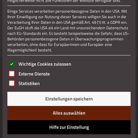
möglicherweise nicht alle Funktionen der Website verfügbar sind.
52222 Stolberg / Altstadt
Einige Services verarbeiten personenbezogene Daten in den USA. Mit
Tel.: 0049 (0)2402 12340
Ihrer Einwilligung zur Nutzung dieser Services willigen Sie auch in die
E-Mail:
info@parkhotel-stolberg.de
Verarbeitung Ihrer Daten in den USA gemäß Art. 49 (1) lit. a GDPR ein.
Internet:
Parkhotel
Der EuGH stuft die USA als ein Land mit unzureichendem Datenschutz
nach EU-Standards ein. Es besteht beispielsweise die Gefahr, dass US-
Behörden personenbezogene Daten in Überwachungsprogrammen
verarbeiten, ohne dass für Europäerinnen und Europäer eine
Klagemöglichkeit besteht.
Es folgt eine Liste der Service-Gruppen, für die eine Einwilli
Wichtige Cookies zulassen
Externe Dienste
Statistiken
Einstellungen speichern
Alles auswählen
Hilfe zur Einstellung