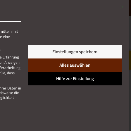
Mit die
MENÜ
mitteln mit
e eine
Jetzt teilen
.
Einstellungen speichern
re Erfahrung
von Anzeigen
Alles auswählen
 Verarbeitung
Sie, dass
Hilfe zur Einstellung
hrer Daten in
elsweise die
lichkeit
 und kann nicht abgewählt werden.