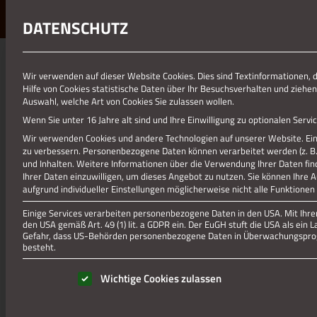
DATENSCHUTZ
01.01.1970
Wir verwenden auf dieser Website Cookies. Dies sind Textinformationen, 
Hilfe von Cookies statistische Daten über Ihr Besuchsverhalten und ziehen
HOTEL-BURGHOF-PARKING
Auswahl, welche Art von Cookies Sie zulassen wollen.
Wenn Sie unter 16 Jahre alt sind und Ihre Einwilligung zu optionalen Ser
Wir verwenden Cookies und andere Technologien auf unserer Website. Eini
zu verbessern.
Personenbezogene Daten können verarbeitet werden (z. B. I
und Inhalten.
Weitere Informationen über die Verwendung Ihrer Daten fin
Ihrer Daten einzuwilligen, um dieses Angebot zu nutzen.
Sie können Ihre 
aufgrund individueller Einstellungen möglicherweise nicht alle Funktionen
Einige Services verarbeiten personenbezogene Daten in den USA. Mit Ihrer 
den USA gemäß Art. 49 (1) lit. a GDPR ein. Der EuGH stuft die USA als ei
Gefahr, dass US-Behörden personenbezogene Daten in Überwachungsprog
besteht.
Es folgt eine Liste der Service-Gruppen, für die eine Einwill
Wichtige Cookies zulassen