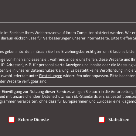
ERLEBE STOLBERG.
ERLEBE DICH.
die im Speicher Ihres Webbrowsers auf Ihrem Computer platziert werden. Wir er
 daraus Rückschlüsse für Verbesserungen unserer Internetseite. Bitte treffen Si
vices geben möchten, müssen Sie Ihre Erziehungsberechtigten um Erlaubnis bitten
ge von ihnen sind essenziell, während andere uns helfen, diese Website und Ih
P-Adressen), z. B. für personalisierte Anzeigen und Inhalte oder die Messung 
den Sie in unserer
Datenschutzerklärung
.
Es besteht keine Verpflichtung, in die
Auswahl jederzeit unter
Einstellungen
widerrufen oder anpassen.
Bitte beachten 
 der Website verfügbar sind.
Einwilligung zur Nutzung dieser Services willigen Sie auch in die Verarbeitung I
n Land mit unzureichendem Datenschutz nach EU-Standards ein. Es besteht beispi
rammen verarbeiten, ohne dass für Europäerinnen und Europäer eine Klagemög
igung erteilt werden kann. Die erste Service-Gruppe ist essenziell
Externe Dienste
Statistiken
Jetzt teilen