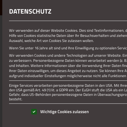
DATENSCHUTZ
01.01.1970
Wir verwenden auf dieser Website Cookies. Dies sind Textinformationen, 
Hilfe von Cookies statistische Daten über Ihr Besuchsverhalten und ziehen
WEISSE-RÖSSL_NACHT_EIMLE
Auswahl, welche Art von Cookies Sie zulassen wollen.
Wenn Sie unter 16 Jahre alt sind und Ihre Einwilligung zu optionalen Ser
Wir verwenden Cookies und andere Technologien auf unserer Website. Eini
zu verbessern.
Personenbezogene Daten können verarbeitet werden (z. B. I
und Inhalten.
Weitere Informationen über die Verwendung Ihrer Daten fin
Ihrer Daten einzuwilligen, um dieses Angebot zu nutzen.
Sie können Ihre 
aufgrund individueller Einstellungen möglicherweise nicht alle Funktionen
Einige Services verarbeiten personenbezogene Daten in den USA. Mit Ihrer 
den USA gemäß Art. 49 (1) lit. a GDPR ein. Der EuGH stuft die USA als ei
Gefahr, dass US-Behörden personenbezogene Daten in Überwachungsprog
besteht.
Es folgt eine Liste der Service-Gruppen, für die eine Einwill
Gastro-Liste
Wichtige Cookies zulassen