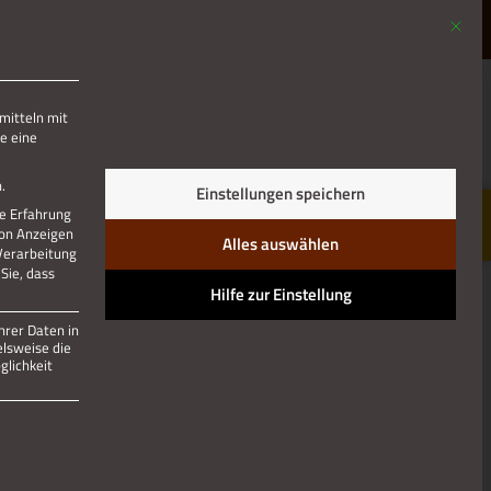
Mit die
MENÜ
mitteln mit
e eine
Jetzt teilen
.
Einstellungen speichern
re Erfahrung
von Anzeigen
Alles auswählen
 Verarbeitung
Sie, dass
Hilfe zur Einstellung
hrer Daten in
elsweise die
lichkeit
 und kann nicht abgewählt werden.