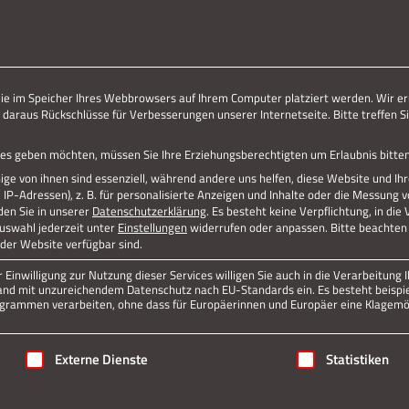
ERLEBE STOLBERG.
ERLEBE DICH.
die im Speicher Ihres Webbrowsers auf Ihrem Computer platziert werden. Wir er
 daraus Rückschlüsse für Verbesserungen unserer Internetseite. Bitte treffen Si
R-1024×651
vices geben möchten, müssen Sie Ihre Erziehungsberechtigten um Erlaubnis bitten
ge von ihnen sind essenziell, während andere uns helfen, diese Website und Ih
P-Adressen), z. B. für personalisierte Anzeigen und Inhalte oder die Messung 
den Sie in unserer
Datenschutzerklärung
.
Es besteht keine Verpflichtung, in die
Auswahl jederzeit unter
Einstellungen
widerrufen oder anpassen.
Bitte beachten 
 der Website verfügbar sind.
Einwilligung zur Nutzung dieser Services willigen Sie auch in die Verarbeitung I
n Land mit unzureichendem Datenschutz nach EU-Standards ein. Es besteht beispi
rammen verarbeiten, ohne dass für Europäerinnen und Europäer eine Klagemög
igung erteilt werden kann. Die erste Service-Gruppe ist essenziell
Externe Dienste
Statistiken
Jetzt teilen