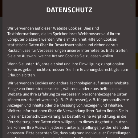
Mit d
ERLEBE STOLBERG.
ERLEBE DICH.
DATENSCHUTZ
MENÜ
Wir verwenden auf dieser Website Cookies. Dies sind
01.01.1970
Textinformationen, die im Speicher Ihres Webbrowsers auf Ihrem
Computer platziert werden. Wir ermitteln mit Hilfe von Cookies
RESIZE_896X686
statistische Daten über Ihr Besuchsverhalten und ziehen daraus
Rückschlüsse für Verbesserungen unserer Internetseite. Bitte treffen
Sie eine Auswahl, welche Art von Cookies Sie zulassen wollen.
Wenn Sie unter 16 Jahre alt sind und Ihre Einwilligung zu optionalen
Services geben möchten, müssen Sie Ihre Erziehungsberechtigten um
Erlaubnis bitten.
Wir verwenden Cookies und andere Technologien auf unserer Website.
Einige von ihnen sind essenziell, während andere uns helfen, diese
Website und Ihre Erfahrung zu verbessern.
Personenbezogene Daten
können verarbeitet werden (z. B. IP-Adressen), z. B. für personalisierte
Anzeigen und Inhalte oder die Messung von Anzeigen und Inhalten.
Weitere Informationen über die Verwendung Ihrer Daten finden Sie in
unserer
Datenschutzerklärung
.
Es besteht keine Verpflichtung, in die
Verarbeitung Ihrer Daten einzuwilligen, um dieses Angebot zu nutzen.
Sie können Ihre Auswahl jederzeit unter
Einstellungen
widerrufen oder
anpassen.
Bitte beachten Sie, dass aufgrund individueller Einstellungen