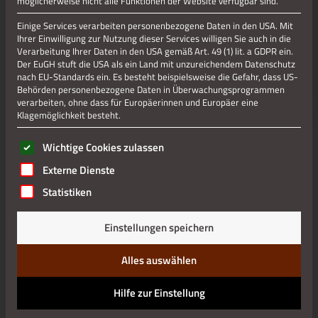
möglicherweise nicht alle Funktionen der Website verfügbar sind.
Jetzt teilen
Einige Services verarbeiten personenbezogene Daten in den USA. Mit
Ihrer Einwilligung zur Nutzung dieser Services willigen Sie auch in die
Verarbeitung Ihrer Daten in den USA gemäß Art. 49 (1) lit. a GDPR ein.
Jetzt teilen
Der EuGH stuft die USA als ein Land mit unzureichendem Datenschutz
nach EU-Standards ein. Es besteht beispielsweise die Gefahr, dass US-
Behörden personenbezogene Daten in Überwachungsprogrammen
verarbeiten, ohne dass für Europäerinnen und Europäer eine
Klagemöglichkeit besteht.
Datenschutz
Es folgt eine Liste der Service-Gruppen, für die eine Einwilli
Wichtige Cookies zulassen
Impressum
Externe Dienste
Statistiken
Einstellungen speichern
Alles auswählen
Hilfe zur Einstellung