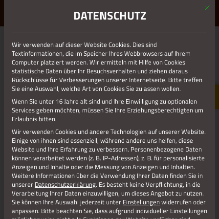
Mit d
ERLEBE STOLBERG.
ERLEBE DICH.
DATENSCHUTZ
MENÜ
Wir verwenden auf dieser Website Cookies. Dies sind
01.01.1970
Textinformationen, die im Speicher Ihres Webbrowsers auf Ihrem
Computer platziert werden. Wir ermitteln mit Hilfe von Cookies
RESIZE_313X152
statistische Daten über Ihr Besuchsverhalten und ziehen daraus
Rückschlüsse für Verbesserungen unserer Internetseite. Bitte treffen
Sie eine Auswahl, welche Art von Cookies Sie zulassen wollen.
Wenn Sie unter 16 Jahre alt sind und Ihre Einwilligung zu optionalen
Services geben möchten, müssen Sie Ihre Erziehungsberechtigten um
Erlaubnis bitten.
Wir verwenden Cookies und andere Technologien auf unserer Website.
Einige von ihnen sind essenziell, während andere uns helfen, diese
Website und Ihre Erfahrung zu verbessern.
Personenbezogene Daten
können verarbeitet werden (z. B. IP-Adressen), z. B. für personalisierte
Anzeigen und Inhalte oder die Messung von Anzeigen und Inhalten.
Weitere Informationen über die Verwendung Ihrer Daten finden Sie in
unserer
Datenschutzerklärung
.
Es besteht keine Verpflichtung, in die
Jetzt teilen
Verarbeitung Ihrer Daten einzuwilligen, um dieses Angebot zu nutzen.
Sie können Ihre Auswahl jederzeit unter
Einstellungen
widerrufen oder
anpassen.
Bitte beachten Sie, dass aufgrund individueller Einstellungen