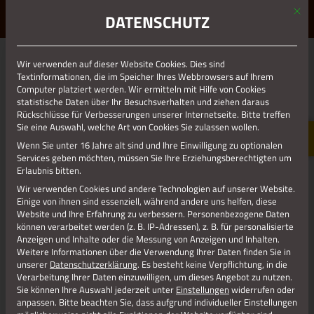
Mit d
ERLEBE STOLBERG.
ERLEBE DICH.
DATENSCHUTZ
MENÜ
Wir verwenden auf dieser Website Cookies. Dies sind
01.01.1970
Textinformationen, die im Speicher Ihres Webbrowsers auf Ihrem
Computer platziert werden. Wir ermitteln mit Hilfe von Cookies
RESIZE_311X207
statistische Daten über Ihr Besuchsverhalten und ziehen daraus
Rückschlüsse für Verbesserungen unserer Internetseite. Bitte treffen
Sie eine Auswahl, welche Art von Cookies Sie zulassen wollen.
Wenn Sie unter 16 Jahre alt sind und Ihre Einwilligung zu optionalen
Services geben möchten, müssen Sie Ihre Erziehungsberechtigten um
Erlaubnis bitten.
Wir verwenden Cookies und andere Technologien auf unserer Website.
Einige von ihnen sind essenziell, während andere uns helfen, diese
Website und Ihre Erfahrung zu verbessern.
Personenbezogene Daten
können verarbeitet werden (z. B. IP-Adressen), z. B. für personalisierte
Anzeigen und Inhalte oder die Messung von Anzeigen und Inhalten.
Weitere Informationen über die Verwendung Ihrer Daten finden Sie in
unserer
Datenschutzerklärung
.
Es besteht keine Verpflichtung, in die
Verarbeitung Ihrer Daten einzuwilligen, um dieses Angebot zu nutzen.
Sie können Ihre Auswahl jederzeit unter
Einstellungen
widerrufen oder
anpassen.
Bitte beachten Sie, dass aufgrund individueller Einstellungen
Jetzt teilen