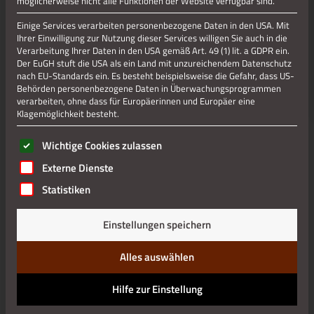
möglicherweise nicht alle Funktionen der Website verfügbar sind.
Einige Services verarbeiten personenbezogene Daten in den USA. Mit
Ihrer Einwilligung zur Nutzung dieser Services willigen Sie auch in die
Jetzt teilen
Verarbeitung Ihrer Daten in den USA gemäß Art. 49 (1) lit. a GDPR ein.
Der EuGH stuft die USA als ein Land mit unzureichendem Datenschutz
nach EU-Standards ein. Es besteht beispielsweise die Gefahr, dass US-
Behörden personenbezogene Daten in Überwachungsprogrammen
Datenschutz
verarbeiten, ohne dass für Europäerinnen und Europäer eine
Klagemöglichkeit besteht.
Impressum
Es folgt eine Liste der Service-Gruppen, für die eine Einwilli
Wichtige Cookies zulassen
Externe Dienste
Statistiken
Einstellungen speichern
Alles auswählen
Hilfe zur Einstellung