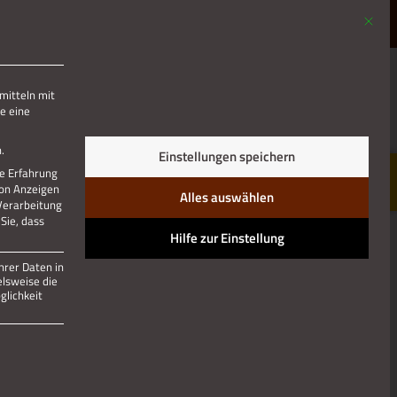
Mit die
MENÜ
mitteln mit
e eine
Jetzt teilen
.
Einstellungen speichern
re Erfahrung
von Anzeigen
Alles auswählen
 Verarbeitung
Sie, dass
Hilfe zur Einstellung
hrer Daten in
elsweise die
lichkeit
 und kann nicht abgewählt werden.