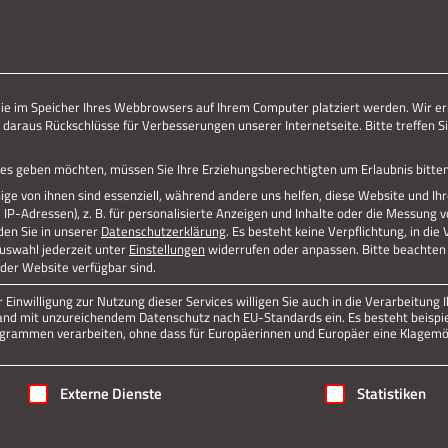
ERLEBE STOLBERG.
ERLEBE DICH.
die im Speicher Ihres Webbrowsers auf Ihrem Computer platziert werden. Wir er
 daraus Rückschlüsse für Verbesserungen unserer Internetseite. Bitte treffen Si
vices geben möchten, müssen Sie Ihre Erziehungsberechtigten um Erlaubnis bitten
ge von ihnen sind essenziell, während andere uns helfen, diese Website und Ih
P-Adressen), z. B. für personalisierte Anzeigen und Inhalte oder die Messung 
den Sie in unserer
Datenschutzerklärung
.
Es besteht keine Verpflichtung, in die
Auswahl jederzeit unter
Einstellungen
widerrufen oder anpassen.
Bitte beachten 
 der Website verfügbar sind.
Einwilligung zur Nutzung dieser Services willigen Sie auch in die Verarbeitung I
n Land mit unzureichendem Datenschutz nach EU-Standards ein. Es besteht beispi
rammen verarbeiten, ohne dass für Europäerinnen und Europäer eine Klagemög
igung erteilt werden kann. Die erste Service-Gruppe ist essenziell
Externe Dienste
Statistiken
Jetzt teilen