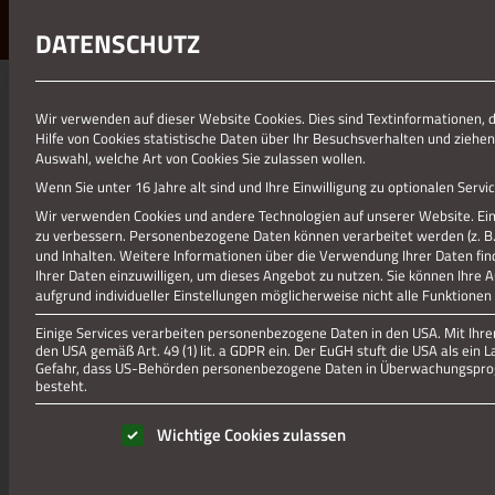
DATENSCHUTZ
01.01.1970
Wir verwenden auf dieser Website Cookies. Dies sind Textinformationen, 
Hilfe von Cookies statistische Daten über Ihr Besuchsverhalten und ziehen
FEWO KAISER
Auswahl, welche Art von Cookies Sie zulassen wollen.
Wenn Sie unter 16 Jahre alt sind und Ihre Einwilligung zu optionalen Ser
Wir verwenden Cookies und andere Technologien auf unserer Website. Eini
zu verbessern.
Personenbezogene Daten können verarbeitet werden (z. B. I
und Inhalten.
Weitere Informationen über die Verwendung Ihrer Daten fin
Ihrer Daten einzuwilligen, um dieses Angebot zu nutzen.
Sie können Ihre 
aufgrund individueller Einstellungen möglicherweise nicht alle Funktionen
Einige Services verarbeiten personenbezogene Daten in den USA. Mit Ihrer 
den USA gemäß Art. 49 (1) lit. a GDPR ein. Der EuGH stuft die USA als ei
Gefahr, dass US-Behörden personenbezogene Daten in Überwachungsprog
besteht.
Es folgt eine Liste der Service-Gruppen, für die eine Einwill
Wichtige Cookies zulassen