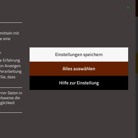
Mit die
MENÜ
mitteln mit
e eine
Jetzt teilen
.
Einstellungen speichern
re Erfahrung
von Anzeigen
Alles auswählen
 Verarbeitung
Sie, dass
Hilfe zur Einstellung
hrer Daten in
elsweise die
lichkeit
 und kann nicht abgewählt werden.