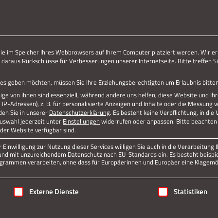
ERLEBE STOLBERG.
ERLEBE DICH.
die im Speicher Ihres Webbrowsers auf Ihrem Computer platziert werden. Wir er
 daraus Rückschlüsse für Verbesserungen unserer Internetseite. Bitte treffen Si
– INNEN
vices geben möchten, müssen Sie Ihre Erziehungsberechtigten um Erlaubnis bitten
ge von ihnen sind essenziell, während andere uns helfen, diese Website und Ih
P-Adressen), z. B. für personalisierte Anzeigen und Inhalte oder die Messung 
den Sie in unserer
Datenschutzerklärung
.
Es besteht keine Verpflichtung, in die
Auswahl jederzeit unter
Einstellungen
widerrufen oder anpassen.
Bitte beachten 
 der Website verfügbar sind.
Einwilligung zur Nutzung dieser Services willigen Sie auch in die Verarbeitung I
n Land mit unzureichendem Datenschutz nach EU-Standards ein. Es besteht beispi
rammen verarbeiten, ohne dass für Europäerinnen und Europäer eine Klagemög
igung erteilt werden kann. Die erste Service-Gruppe ist essenziell
Externe Dienste
Statistiken
Jetzt teilen