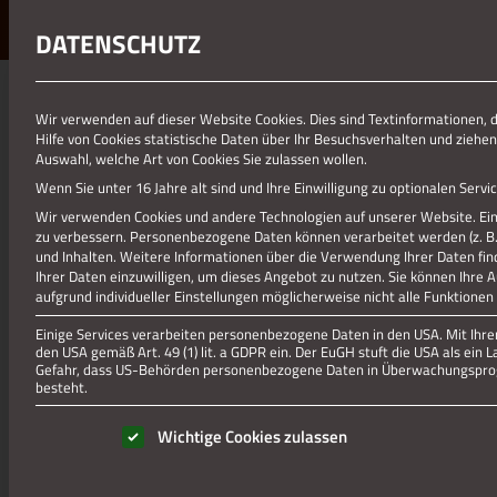
DATENSCHUTZ
01.01.1970
Wir verwenden auf dieser Website Cookies. Dies sind Textinformationen, 
Hilfe von Cookies statistische Daten über Ihr Besuchsverhalten und ziehen
FEWO HAMMERWALD SIEGERS 
Auswahl, welche Art von Cookies Sie zulassen wollen.
Wenn Sie unter 16 Jahre alt sind und Ihre Einwilligung zu optionalen Ser
Wir verwenden Cookies und andere Technologien auf unserer Website. Eini
zu verbessern.
Personenbezogene Daten können verarbeitet werden (z. B. I
und Inhalten.
Weitere Informationen über die Verwendung Ihrer Daten fin
Ihrer Daten einzuwilligen, um dieses Angebot zu nutzen.
Sie können Ihre 
aufgrund individueller Einstellungen möglicherweise nicht alle Funktionen
Einige Services verarbeiten personenbezogene Daten in den USA. Mit Ihrer 
den USA gemäß Art. 49 (1) lit. a GDPR ein. Der EuGH stuft die USA als ei
Gefahr, dass US-Behörden personenbezogene Daten in Überwachungsprog
besteht.
Es folgt eine Liste der Service-Gruppen, für die eine Einwill
Wichtige Cookies zulassen