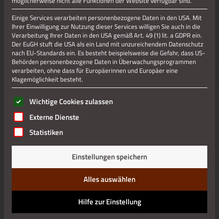
möglicherweise nicht alle Funktionen der Website verfügbar sind.
Jetzt teilen
Einige Services verarbeiten personenbezogene Daten in den USA. Mit
Ihrer Einwilligung zur Nutzung dieser Services willigen Sie auch in die
Verarbeitung Ihrer Daten in den USA gemäß Art. 49 (1) lit. a GDPR ein.
Jetzt teilen
Der EuGH stuft die USA als ein Land mit unzureichendem Datenschutz
nach EU-Standards ein. Es besteht beispielsweise die Gefahr, dass US-
Behörden personenbezogene Daten in Überwachungsprogrammen
verarbeiten, ohne dass für Europäerinnen und Europäer eine
Klagemöglichkeit besteht.
Datenschutz
Es folgt eine Liste der Service-Gruppen, für die eine Einwilli
Wichtige Cookies zulassen
Impressum
Externe Dienste
Statistiken
Einstellungen speichern
Alles auswählen
Hilfe zur Einstellung