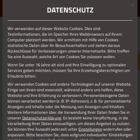
Mit d
ERLEBE STOLBERG.
ERLEBE DICH.
DATENSCHUTZ
MENÜ
Wir verwenden auf dieser Website Cookies. Dies sind
01.01.1970
Textinformationen, die im Speicher Ihres Webbrowsers auf Ihrem
Computer platziert werden. Wir ermitteln mit Hilfe von Cookies
FEWO BUCHMANN_SEHR KLEIN
statistische Daten über Ihr Besuchsverhalten und ziehen daraus
Rückschlüsse für Verbesserungen unserer Internetseite. Bitte treffen
Sie eine Auswahl, welche Art von Cookies Sie zulassen wollen.
Wenn Sie unter 16 Jahre alt sind und Ihre Einwilligung zu optionalen
Services geben möchten, müssen Sie Ihre Erziehungsberechtigten um
Erlaubnis bitten.
Wir verwenden Cookies und andere Technologien auf unserer Website.
Einige von ihnen sind essenziell, während andere uns helfen, diese
Website und Ihre Erfahrung zu verbessern.
Personenbezogene Daten
können verarbeitet werden (z. B. IP-Adressen), z. B. für personalisierte
Anzeigen und Inhalte oder die Messung von Anzeigen und Inhalten.
Weitere Informationen über die Verwendung Ihrer Daten finden Sie in
unserer
Datenschutzerklärung
.
Es besteht keine Verpflichtung, in die
Verarbeitung Ihrer Daten einzuwilligen, um dieses Angebot zu nutzen.
Sie können Ihre Auswahl jederzeit unter
Einstellungen
widerrufen oder
anpassen.
Bitte beachten Sie, dass aufgrund individueller Einstellungen