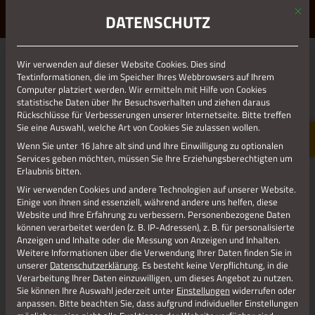
Mit d
ERLEBE STOLBERG.
ERLEBE DICH.
DATENSCHUTZ
MENÜ
Wir verwenden auf dieser Website Cookies. Dies sind
01.01.1970
Textinformationen, die im Speicher Ihres Webbrowsers auf Ihrem
Computer platziert werden. Wir ermitteln mit Hilfe von Cookies
DAHMEN_NEU
statistische Daten über Ihr Besuchsverhalten und ziehen daraus
Rückschlüsse für Verbesserungen unserer Internetseite. Bitte treffen
Sie eine Auswahl, welche Art von Cookies Sie zulassen wollen.
Wenn Sie unter 16 Jahre alt sind und Ihre Einwilligung zu optionalen
Services geben möchten, müssen Sie Ihre Erziehungsberechtigten um
Erlaubnis bitten.
Wir verwenden Cookies und andere Technologien auf unserer Website.
Einige von ihnen sind essenziell, während andere uns helfen, diese
Website und Ihre Erfahrung zu verbessern.
Personenbezogene Daten
können verarbeitet werden (z. B. IP-Adressen), z. B. für personalisierte
Anzeigen und Inhalte oder die Messung von Anzeigen und Inhalten.
Weitere Informationen über die Verwendung Ihrer Daten finden Sie in
unserer
Datenschutzerklärung
.
Es besteht keine Verpflichtung, in die
Verarbeitung Ihrer Daten einzuwilligen, um dieses Angebot zu nutzen.
Sie können Ihre Auswahl jederzeit unter
Einstellungen
widerrufen oder
anpassen.
Bitte beachten Sie, dass aufgrund individueller Einstellungen