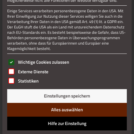
möglicherweise nicht alle Funktionen der Website verfügbar sind.
Jetzt teilen
Einige Services verarbeiten personenbezogene Daten in den USA. Mit
Ihrer Einwilligung zur Nutzung dieser Services willigen Sie auch in die
Verarbeitung Ihrer Daten in den USA gemäß Art. 49 (1) lit. a GDPR ein.
Jetzt teilen
Der EuGH stuft die USA als ein Land mit unzureichendem Datenschutz
nach EU-Standards ein. Es besteht beispielsweise die Gefahr, dass US-
Behörden personenbezogene Daten in Überwachungsprogrammen
verarbeiten, ohne dass für Europäerinnen und Europäer eine
Klagemöglichkeit besteht.
Datenschutz
Es folgt eine Liste der Service-Gruppen, für die eine Einwilli
Wichtige Cookies zulassen
Impressum
Externe Dienste
Statistiken
Einstellungen speichern
Alles auswählen
Hilfe zur Einstellung