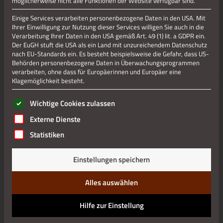
möglicherweise nicht alle Funktionen der Website verfügbar sind.
Einige Services verarbeiten personenbezogene Daten in den USA. Mit
Jetzt teilen
Ihrer Einwilligung zur Nutzung dieser Services willigen Sie auch in die
Verarbeitung Ihrer Daten in den USA gemäß Art. 49 (1) lit. a GDPR ein.
Der EuGH stuft die USA als ein Land mit unzureichendem Datenschutz
nach EU-Standards ein. Es besteht beispielsweise die Gefahr, dass US-
Jetzt teilen
Behörden personenbezogene Daten in Überwachungsprogrammen
verarbeiten, ohne dass für Europäerinnen und Europäer eine
Klagemöglichkeit besteht.
Es folgt eine Liste der Service-Gruppen, für die eine Einwilli
Datenschutz
Wichtige Cookies zulassen
Externe Dienste
Impressum
Statistiken
Einstellungen speichern
Alles auswählen
Hilfe zur Einstellung