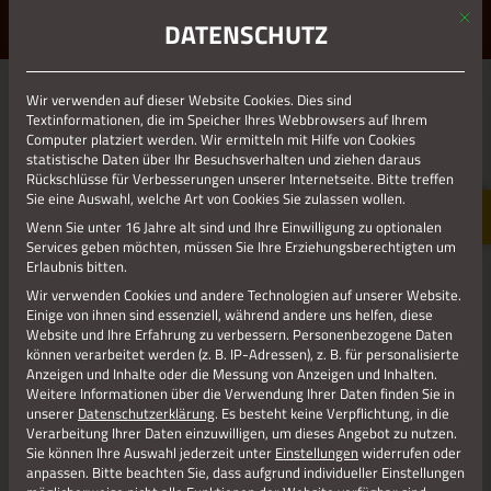
Mit d
ERLEBE STOLBERG.
ERLEBE DICH.
DATENSCHUTZ
MENÜ
Wir verwenden auf dieser Website Cookies. Dies sind
01.01.1970
Textinformationen, die im Speicher Ihres Webbrowsers auf Ihrem
Computer platziert werden. Wir ermitteln mit Hilfe von Cookies
ARNOLDSMÜHLE_AUSSEN_2
statistische Daten über Ihr Besuchsverhalten und ziehen daraus
Rückschlüsse für Verbesserungen unserer Internetseite. Bitte treffen
Sie eine Auswahl, welche Art von Cookies Sie zulassen wollen.
Wenn Sie unter 16 Jahre alt sind und Ihre Einwilligung zu optionalen
Services geben möchten, müssen Sie Ihre Erziehungsberechtigten um
Erlaubnis bitten.
Wir verwenden Cookies und andere Technologien auf unserer Website.
Einige von ihnen sind essenziell, während andere uns helfen, diese
Website und Ihre Erfahrung zu verbessern.
Personenbezogene Daten
können verarbeitet werden (z. B. IP-Adressen), z. B. für personalisierte
Anzeigen und Inhalte oder die Messung von Anzeigen und Inhalten.
Weitere Informationen über die Verwendung Ihrer Daten finden Sie in
unserer
Datenschutzerklärung
.
Es besteht keine Verpflichtung, in die
Verarbeitung Ihrer Daten einzuwilligen, um dieses Angebot zu nutzen.
Sie können Ihre Auswahl jederzeit unter
Einstellungen
widerrufen oder
anpassen.
Bitte beachten Sie, dass aufgrund individueller Einstellungen