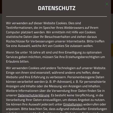
Mit d
ERLEBE STOLBERG.
ERLEBE DICH.
DATENSCHUTZ
MENÜ
Wir verwenden auf dieser Website Cookies. Dies sind
01.01.1970
Textinformationen, die im Speicher Ihres Webbrowsers auf Ihrem
Computer platziert werden. Wir ermitteln mit Hilfe von Cookies
(0)FEWO KUPFERNEST FOTO NEU_0
statistische Daten über Ihr Besuchsverhalten und ziehen daraus
Rückschlüsse für Verbesserungen unserer Internetseite. Bitte treffen
Sie eine Auswahl, welche Art von Cookies Sie zulassen wollen.
Wenn Sie unter 16 Jahre alt sind und Ihre Einwilligung zu optionalen
Services geben möchten, müssen Sie Ihre Erziehungsberechtigten um
Erlaubnis bitten.
Wir verwenden Cookies und andere Technologien auf unserer Website.
Einige von ihnen sind essenziell, während andere uns helfen, diese
Website und Ihre Erfahrung zu verbessern.
Personenbezogene Daten
können verarbeitet werden (z. B. IP-Adressen), z. B. für personalisierte
Anzeigen und Inhalte oder die Messung von Anzeigen und Inhalten.
Weitere Informationen über die Verwendung Ihrer Daten finden Sie in
unserer
Datenschutzerklärung
.
Es besteht keine Verpflichtung, in die
Verarbeitung Ihrer Daten einzuwilligen, um dieses Angebot zu nutzen.
Sie können Ihre Auswahl jederzeit unter
Einstellungen
widerrufen oder
Jetzt teilen
anpassen.
Bitte beachten Sie, dass aufgrund individueller Einstellungen