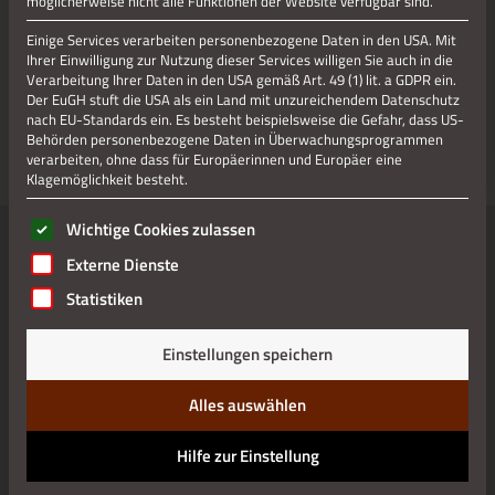
möglicherweise nicht alle Funktionen der Website verfügbar sind.
52222 Stolberg / Altstadt
Einige Services verarbeiten personenbezogene Daten in den USA. Mit
Tel.: 0049 (0)2402 12340
Ihrer Einwilligung zur Nutzung dieser Services willigen Sie auch in die
E-Mail:
info@parkhotel-stolberg.de
Verarbeitung Ihrer Daten in den USA gemäß Art. 49 (1) lit. a GDPR ein.
Internet:
Parkhotel
Der EuGH stuft die USA als ein Land mit unzureichendem Datenschutz
nach EU-Standards ein. Es besteht beispielsweise die Gefahr, dass US-
Behörden personenbezogene Daten in Überwachungsprogrammen
verarbeiten, ohne dass für Europäerinnen und Europäer eine
Klagemöglichkeit besteht.
Es folgt eine Liste der Service-Gruppen, für die eine Einwilli
Wichtige Cookies zulassen
Externe Dienste
Statistiken
Einstellungen speichern
Alles auswählen
Hilfe zur Einstellung