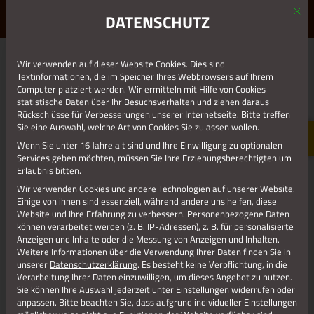
Mit d
ERLEBE STOLBERG.
ERLEBE DICH.
DATENSCHUTZ
MENÜ
Wir verwenden auf dieser Website Cookies. Dies sind
Textinformationen, die im Speicher Ihres Webbrowsers auf Ihrem
Computer platziert werden. Wir ermitteln mit Hilfe von Cookies
statistische Daten über Ihr Besuchsverhalten und ziehen daraus
Rückschlüsse für Verbesserungen unserer Internetseite. Bitte treffen
Sie eine Auswahl, welche Art von Cookies Sie zulassen wollen.
Wenn Sie unter 16 Jahre alt sind und Ihre Einwilligung zu optionalen
Services geben möchten, müssen Sie Ihre Erziehungsberechtigten um
Erlaubnis bitten.
Wir verwenden Cookies und andere Technologien auf unserer Website.
Einige von ihnen sind essenziell, während andere uns helfen, diese
Website und Ihre Erfahrung zu verbessern.
Personenbezogene Daten
können verarbeitet werden (z. B. IP-Adressen), z. B. für personalisierte
Anzeigen und Inhalte oder die Messung von Anzeigen und Inhalten.
Weitere Informationen über die Verwendung Ihrer Daten finden Sie in
unserer
Datenschutzerklärung
.
Es besteht keine Verpflichtung, in die
Verarbeitung Ihrer Daten einzuwilligen, um dieses Angebot zu nutzen.
PARKHOTEL AM HAMMERBERG****
Sie können Ihre Auswahl jederzeit unter
Einstellungen
widerrufen oder
anpassen.
Bitte beachten Sie, dass aufgrund individueller Einstellungen
Hammerberg 11