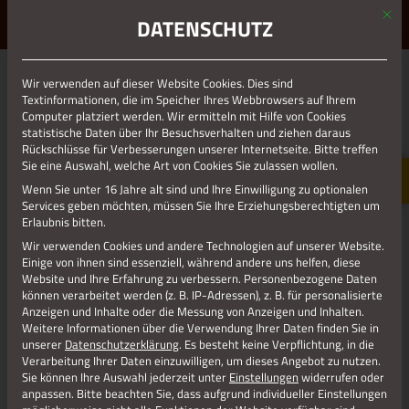
Mit d
ERLEBE STOLBERG.
ERLEBE DICH.
DATENSCHUTZ
MENÜ
Jetzt teilen
Wir verwenden auf dieser Website Cookies. Dies sind
Textinformationen, die im Speicher Ihres Webbrowsers auf Ihrem
Computer platziert werden. Wir ermitteln mit Hilfe von Cookies
statistische Daten über Ihr Besuchsverhalten und ziehen daraus
Datenschutz
Rückschlüsse für Verbesserungen unserer Internetseite. Bitte treffen
Sie eine Auswahl, welche Art von Cookies Sie zulassen wollen.
Wenn Sie unter 16 Jahre alt sind und Ihre Einwilligung zu optionalen
Impressum
Services geben möchten, müssen Sie Ihre Erziehungsberechtigten um
Erlaubnis bitten.
Wir verwenden Cookies und andere Technologien auf unserer Website.
Einige von ihnen sind essenziell, während andere uns helfen, diese
Website und Ihre Erfahrung zu verbessern.
Personenbezogene Daten
können verarbeitet werden (z. B. IP-Adressen), z. B. für personalisierte
Anzeigen und Inhalte oder die Messung von Anzeigen und Inhalten.
Weitere Informationen über die Verwendung Ihrer Daten finden Sie in
unserer
Datenschutzerklärung
.
Es besteht keine Verpflichtung, in die
Verarbeitung Ihrer Daten einzuwilligen, um dieses Angebot zu nutzen.
Sie können Ihre Auswahl jederzeit unter
Einstellungen
widerrufen oder
anpassen.
Bitte beachten Sie, dass aufgrund individueller Einstellungen