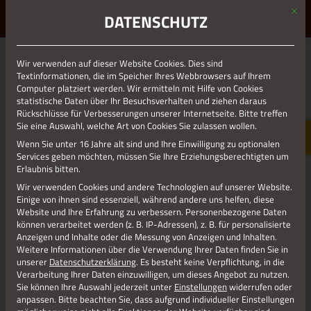
Mit d
ERLEBE STOLBERG.
ERLEBE DICH.
DATENSCHUTZ
MENÜ
Jetzt teilen
Wir verwenden auf dieser Website Cookies. Dies sind
Textinformationen, die im Speicher Ihres Webbrowsers auf Ihrem
Computer platziert werden. Wir ermitteln mit Hilfe von Cookies
statistische Daten über Ihr Besuchsverhalten und ziehen daraus
Datenschutz
Rückschlüsse für Verbesserungen unserer Internetseite. Bitte treffen
Sie eine Auswahl, welche Art von Cookies Sie zulassen wollen.
Wenn Sie unter 16 Jahre alt sind und Ihre Einwilligung zu optionalen
Impressum
Services geben möchten, müssen Sie Ihre Erziehungsberechtigten um
Erlaubnis bitten.
Wir verwenden Cookies und andere Technologien auf unserer Website.
Einige von ihnen sind essenziell, während andere uns helfen, diese
Website und Ihre Erfahrung zu verbessern.
Personenbezogene Daten
können verarbeitet werden (z. B. IP-Adressen), z. B. für personalisierte
Anzeigen und Inhalte oder die Messung von Anzeigen und Inhalten.
Weitere Informationen über die Verwendung Ihrer Daten finden Sie in
unserer
Datenschutzerklärung
.
Es besteht keine Verpflichtung, in die
Verarbeitung Ihrer Daten einzuwilligen, um dieses Angebot zu nutzen.
Sie können Ihre Auswahl jederzeit unter
Einstellungen
widerrufen oder
anpassen.
Bitte beachten Sie, dass aufgrund individueller Einstellungen