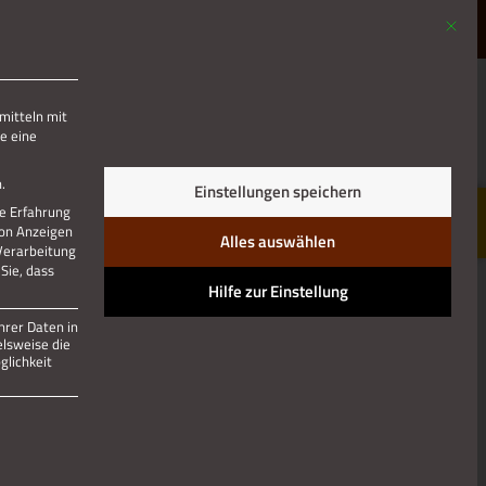
Mit die
MENÜ
mitteln mit
e eine
.
Einstellungen speichern
re Erfahrung
von Anzeigen
Alles auswählen
 Verarbeitung
Sie, dass
Hilfe zur Einstellung
hrer Daten in
elsweise die
lichkeit
 und kann nicht abgewählt werden.