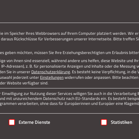
ERLEBE STOLBERG.
ERLEBE DICH.
Jetzt teilen
die im Speicher Ihres Webbrowsers auf Ihrem Computer platziert werden. Wir er
 daraus Rückschlüsse für Verbesserungen unserer Internetseite. Bitte treffen Si
Datenschutz
Impressum
vices geben möchten, müssen Sie Ihre Erziehungsberechtigten um Erlaubnis bitten
ge von ihnen sind essenziell, während andere uns helfen, diese Website und Ih
P-Adressen), z. B. für personalisierte Anzeigen und Inhalte oder die Messung 
den Sie in unserer
Datenschutzerklärung
.
Es besteht keine Verpflichtung, in die
Auswahl jederzeit unter
Einstellungen
widerrufen oder anpassen.
Bitte beachten 
 der Website verfügbar sind.
Einwilligung zur Nutzung dieser Services willigen Sie auch in die Verarbeitung I
n Land mit unzureichendem Datenschutz nach EU-Standards ein. Es besteht beispi
rammen verarbeiten, ohne dass für Europäerinnen und Europäer eine Klagemög
igung erteilt werden kann. Die erste Service-Gruppe ist essenziell
Externe Dienste
Statistiken