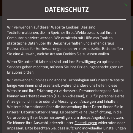
Mit d
ERLEBE STOLBERG.
ERLEBE DICH.
DATENSCHUTZ
MENÜ
Jetzt teilen
Wir verwenden auf dieser Website Cookies. Dies sind
Textinformationen, die im Speicher Ihres Webbrowsers auf Ihrem
Computer platziert werden. Wir ermitteln mit Hilfe von Cookies
statistische Daten über Ihr Besuchsverhalten und ziehen daraus
Datenschutz
Rückschlüsse für Verbesserungen unserer Internetseite. Bitte treffen
Sie eine Auswahl, welche Art von Cookies Sie zulassen wollen.
Wenn Sie unter 16 Jahre alt sind und Ihre Einwilligung zu optionalen
Impressum
Services geben möchten, müssen Sie Ihre Erziehungsberechtigten um
Erlaubnis bitten.
Wir verwenden Cookies und andere Technologien auf unserer Website.
Einige von ihnen sind essenziell, während andere uns helfen, diese
Website und Ihre Erfahrung zu verbessern.
Personenbezogene Daten
können verarbeitet werden (z. B. IP-Adressen), z. B. für personalisierte
Anzeigen und Inhalte oder die Messung von Anzeigen und Inhalten.
Weitere Informationen über die Verwendung Ihrer Daten finden Sie in
unserer
Datenschutzerklärung
.
Es besteht keine Verpflichtung, in die
Verarbeitung Ihrer Daten einzuwilligen, um dieses Angebot zu nutzen.
Sie können Ihre Auswahl jederzeit unter
Einstellungen
widerrufen oder
anpassen.
Bitte beachten Sie, dass aufgrund individueller Einstellungen