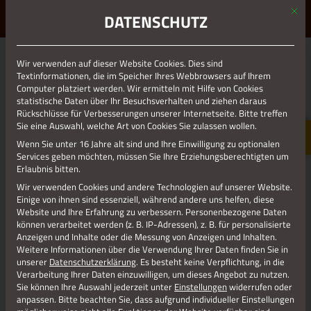
Mit d
ERLEBE STOLBERG.
ERLEBE DICH.
DATENSCHUTZ
MENÜ
Jetzt teilen
Wir verwenden auf dieser Website Cookies. Dies sind
Textinformationen, die im Speicher Ihres Webbrowsers auf Ihrem
Computer platziert werden. Wir ermitteln mit Hilfe von Cookies
statistische Daten über Ihr Besuchsverhalten und ziehen daraus
Datenschutz
Rückschlüsse für Verbesserungen unserer Internetseite. Bitte treffen
Sie eine Auswahl, welche Art von Cookies Sie zulassen wollen.
Wenn Sie unter 16 Jahre alt sind und Ihre Einwilligung zu optionalen
Impressum
Services geben möchten, müssen Sie Ihre Erziehungsberechtigten um
Erlaubnis bitten.
Wir verwenden Cookies und andere Technologien auf unserer Website.
Einige von ihnen sind essenziell, während andere uns helfen, diese
Website und Ihre Erfahrung zu verbessern.
Personenbezogene Daten
können verarbeitet werden (z. B. IP-Adressen), z. B. für personalisierte
Anzeigen und Inhalte oder die Messung von Anzeigen und Inhalten.
Weitere Informationen über die Verwendung Ihrer Daten finden Sie in
unserer
Datenschutzerklärung
.
Es besteht keine Verpflichtung, in die
Verarbeitung Ihrer Daten einzuwilligen, um dieses Angebot zu nutzen.
Sie können Ihre Auswahl jederzeit unter
Einstellungen
widerrufen oder
anpassen.
Bitte beachten Sie, dass aufgrund individueller Einstellungen