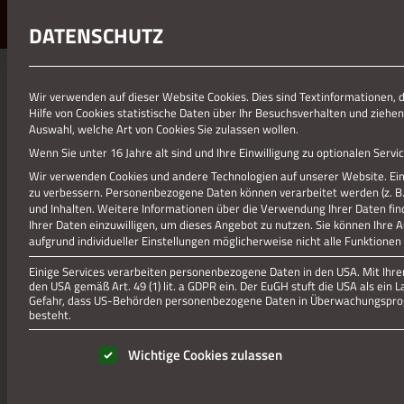
DATENSCHUTZ
01.01.1970
Wir verwenden auf dieser Website Cookies. Dies sind Textinformationen, 
Hilfe von Cookies statistische Daten über Ihr Besuchsverhalten und ziehen
THEATER STARTER
Auswahl, welche Art von Cookies Sie zulassen wollen.
Wenn Sie unter 16 Jahre alt sind und Ihre Einwilligung zu optionalen Ser
Wir verwenden Cookies und andere Technologien auf unserer Website. Eini
zu verbessern.
Personenbezogene Daten können verarbeitet werden (z. B. I
und Inhalten.
Weitere Informationen über die Verwendung Ihrer Daten fin
Ihrer Daten einzuwilligen, um dieses Angebot zu nutzen.
Sie können Ihre 
aufgrund individueller Einstellungen möglicherweise nicht alle Funktionen
Einige Services verarbeiten personenbezogene Daten in den USA. Mit Ihrer 
den USA gemäß Art. 49 (1) lit. a GDPR ein. Der EuGH stuft die USA als ei
Gefahr, dass US-Behörden personenbezogene Daten in Überwachungsprog
besteht.
Es folgt eine Liste der Service-Gruppen, für die eine Einwill
Wichtige Cookies zulassen