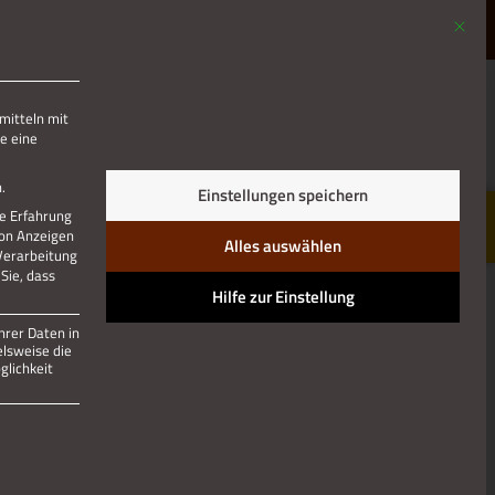
Mit die
MENÜ
mitteln mit
e eine
Jetzt teilen
.
Einstellungen speichern
re Erfahrung
von Anzeigen
Alles auswählen
 Verarbeitung
Sie, dass
Hilfe zur Einstellung
hrer Daten in
elsweise die
lichkeit
 und kann nicht abgewählt werden.