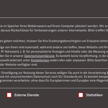
ERLEBE STOLBERG.
ERLEBE DICH.
die im Speicher Ihres Webbrowsers auf Ihrem Computer platziert werden. Wir er
 daraus Rückschlüsse für Verbesserungen unserer Internetseite. Bitte treffen Si
vices geben möchten, müssen Sie Ihre Erziehungsberechtigten um Erlaubnis bitten
ge von ihnen sind essenziell, während andere uns helfen, diese Website und Ih
P-Adressen), z. B. für personalisierte Anzeigen und Inhalte oder die Messung 
den Sie in unserer
Datenschutzerklärung
.
Es besteht keine Verpflichtung, in die
Auswahl jederzeit unter
Einstellungen
widerrufen oder anpassen.
Bitte beachten 
 der Website verfügbar sind.
Einwilligung zur Nutzung dieser Services willigen Sie auch in die Verarbeitung I
Jetzt teilen
n Land mit unzureichendem Datenschutz nach EU-Standards ein. Es besteht beispi
rammen verarbeiten, ohne dass für Europäerinnen und Europäer eine Klagemög
igung erteilt werden kann. Die erste Service-Gruppe ist essenziell
Externe Dienste
Statistiken
Datenschutz
Impressum