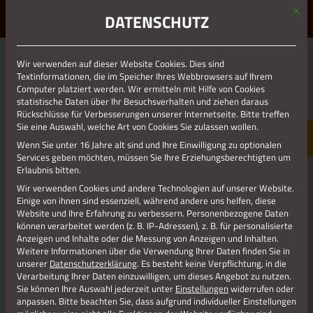
Mit d
ERLEBE STOLBERG.
ERLEBE DICH.
DATENSCHUTZ
MENÜ
Jetzt teilen
Wir verwenden auf dieser Website Cookies. Dies sind
Textinformationen, die im Speicher Ihres Webbrowsers auf Ihrem
Computer platziert werden. Wir ermitteln mit Hilfe von Cookies
statistische Daten über Ihr Besuchsverhalten und ziehen daraus
Datenschutz
Rückschlüsse für Verbesserungen unserer Internetseite. Bitte treffen
Sie eine Auswahl, welche Art von Cookies Sie zulassen wollen.
Wenn Sie unter 16 Jahre alt sind und Ihre Einwilligung zu optionalen
Impressum
Services geben möchten, müssen Sie Ihre Erziehungsberechtigten um
Erlaubnis bitten.
Wir verwenden Cookies und andere Technologien auf unserer Website.
Einige von ihnen sind essenziell, während andere uns helfen, diese
Website und Ihre Erfahrung zu verbessern.
Personenbezogene Daten
können verarbeitet werden (z. B. IP-Adressen), z. B. für personalisierte
Anzeigen und Inhalte oder die Messung von Anzeigen und Inhalten.
Weitere Informationen über die Verwendung Ihrer Daten finden Sie in
unserer
Datenschutzerklärung
.
Es besteht keine Verpflichtung, in die
Verarbeitung Ihrer Daten einzuwilligen, um dieses Angebot zu nutzen.
Sie können Ihre Auswahl jederzeit unter
Einstellungen
widerrufen oder
anpassen.
Bitte beachten Sie, dass aufgrund individueller Einstellungen