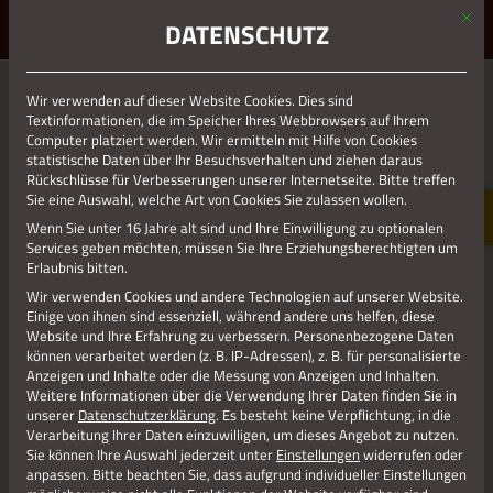
Mit d
ERLEBE STOLBERG.
ERLEBE DICH.
DATENSCHUTZ
MENÜ
Jetzt teilen
Wir verwenden auf dieser Website Cookies. Dies sind
Textinformationen, die im Speicher Ihres Webbrowsers auf Ihrem
Computer platziert werden. Wir ermitteln mit Hilfe von Cookies
statistische Daten über Ihr Besuchsverhalten und ziehen daraus
Datenschutz
Rückschlüsse für Verbesserungen unserer Internetseite. Bitte treffen
Sie eine Auswahl, welche Art von Cookies Sie zulassen wollen.
Wenn Sie unter 16 Jahre alt sind und Ihre Einwilligung zu optionalen
Impressum
Services geben möchten, müssen Sie Ihre Erziehungsberechtigten um
Erlaubnis bitten.
Wir verwenden Cookies und andere Technologien auf unserer Website.
Einige von ihnen sind essenziell, während andere uns helfen, diese
Website und Ihre Erfahrung zu verbessern.
Personenbezogene Daten
können verarbeitet werden (z. B. IP-Adressen), z. B. für personalisierte
Anzeigen und Inhalte oder die Messung von Anzeigen und Inhalten.
Weitere Informationen über die Verwendung Ihrer Daten finden Sie in
unserer
Datenschutzerklärung
.
Es besteht keine Verpflichtung, in die
Verarbeitung Ihrer Daten einzuwilligen, um dieses Angebot zu nutzen.
Sie können Ihre Auswahl jederzeit unter
Einstellungen
widerrufen oder
anpassen.
Bitte beachten Sie, dass aufgrund individueller Einstellungen