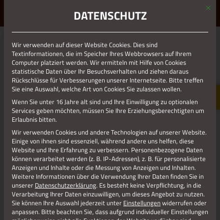
Mit d
ERLEBE STOLBERG.
ERLEBE DICH.
DATENSCHUTZ
MENÜ
Jetzt teilen
Wir verwenden auf dieser Website Cookies. Dies sind
Textinformationen, die im Speicher Ihres Webbrowsers auf Ihrem
Computer platziert werden. Wir ermitteln mit Hilfe von Cookies
statistische Daten über Ihr Besuchsverhalten und ziehen daraus
Datenschutz
Rückschlüsse für Verbesserungen unserer Internetseite. Bitte treffen
Sie eine Auswahl, welche Art von Cookies Sie zulassen wollen.
Wenn Sie unter 16 Jahre alt sind und Ihre Einwilligung zu optionalen
Impressum
Services geben möchten, müssen Sie Ihre Erziehungsberechtigten um
Erlaubnis bitten.
Wir verwenden Cookies und andere Technologien auf unserer Website.
Einige von ihnen sind essenziell, während andere uns helfen, diese
Website und Ihre Erfahrung zu verbessern.
Personenbezogene Daten
können verarbeitet werden (z. B. IP-Adressen), z. B. für personalisierte
Anzeigen und Inhalte oder die Messung von Anzeigen und Inhalten.
Weitere Informationen über die Verwendung Ihrer Daten finden Sie in
unserer
Datenschutzerklärung
.
Es besteht keine Verpflichtung, in die
Verarbeitung Ihrer Daten einzuwilligen, um dieses Angebot zu nutzen.
Sie können Ihre Auswahl jederzeit unter
Einstellungen
widerrufen oder
anpassen.
Bitte beachten Sie, dass aufgrund individueller Einstellungen