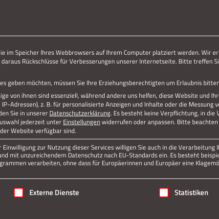
ERLEBE STOLBERG.
ERLEBE DICH.
Jetzt teilen
die im Speicher Ihres Webbrowsers auf Ihrem Computer platziert werden. Wir er
 daraus Rückschlüsse für Verbesserungen unserer Internetseite. Bitte treffen Si
Datenschutz
Impressum
vices geben möchten, müssen Sie Ihre Erziehungsberechtigten um Erlaubnis bitten
ge von ihnen sind essenziell, während andere uns helfen, diese Website und Ih
P-Adressen), z. B. für personalisierte Anzeigen und Inhalte oder die Messung 
den Sie in unserer
Datenschutzerklärung
.
Es besteht keine Verpflichtung, in die
Auswahl jederzeit unter
Einstellungen
widerrufen oder anpassen.
Bitte beachten 
 der Website verfügbar sind.
Einwilligung zur Nutzung dieser Services willigen Sie auch in die Verarbeitung I
n Land mit unzureichendem Datenschutz nach EU-Standards ein. Es besteht beispi
rammen verarbeiten, ohne dass für Europäerinnen und Europäer eine Klagemög
igung erteilt werden kann. Die erste Service-Gruppe ist essenziell
Externe Dienste
Statistiken