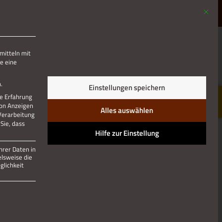
Mit die
MENÜ
mitteln mit
e eine
.
Einstellungen speichern
re Erfahrung
von Anzeigen
Alles auswählen
 Verarbeitung
Sie, dass
Hilfe zur Einstellung
hrer Daten in
elsweise die
lichkeit
 und kann nicht abgewählt werden.