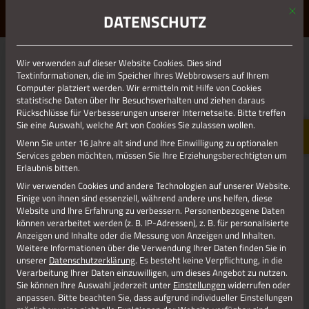
Mit d
ERLEBE STOLBERG.
ERLEBE DICH.
DATENSCHUTZ
MENÜ
Jetzt teilen
Wir verwenden auf dieser Website Cookies. Dies sind
Textinformationen, die im Speicher Ihres Webbrowsers auf Ihrem
Computer platziert werden. Wir ermitteln mit Hilfe von Cookies
statistische Daten über Ihr Besuchsverhalten und ziehen daraus
Datenschutz
Rückschlüsse für Verbesserungen unserer Internetseite. Bitte treffen
Sie eine Auswahl, welche Art von Cookies Sie zulassen wollen.
Wenn Sie unter 16 Jahre alt sind und Ihre Einwilligung zu optionalen
Impressum
Services geben möchten, müssen Sie Ihre Erziehungsberechtigten um
Erlaubnis bitten.
Wir verwenden Cookies und andere Technologien auf unserer Website.
Einige von ihnen sind essenziell, während andere uns helfen, diese
Website und Ihre Erfahrung zu verbessern.
Personenbezogene Daten
können verarbeitet werden (z. B. IP-Adressen), z. B. für personalisierte
Anzeigen und Inhalte oder die Messung von Anzeigen und Inhalten.
Weitere Informationen über die Verwendung Ihrer Daten finden Sie in
unserer
Datenschutzerklärung
.
Es besteht keine Verpflichtung, in die
Verarbeitung Ihrer Daten einzuwilligen, um dieses Angebot zu nutzen.
Sie können Ihre Auswahl jederzeit unter
Einstellungen
widerrufen oder
anpassen.
Bitte beachten Sie, dass aufgrund individueller Einstellungen