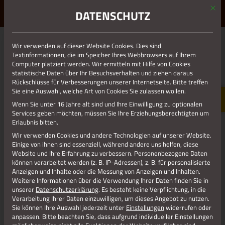
Mit d
ERLEBE STOLBERG.
ERLEBE DICH.
DATENSCHUTZ
MENÜ
Jetzt teilen
Wir verwenden auf dieser Website Cookies. Dies sind
Textinformationen, die im Speicher Ihres Webbrowsers auf Ihrem
Computer platziert werden. Wir ermitteln mit Hilfe von Cookies
statistische Daten über Ihr Besuchsverhalten und ziehen daraus
Datenschutz
Rückschlüsse für Verbesserungen unserer Internetseite. Bitte treffen
Sie eine Auswahl, welche Art von Cookies Sie zulassen wollen.
Wenn Sie unter 16 Jahre alt sind und Ihre Einwilligung zu optionalen
Impressum
Services geben möchten, müssen Sie Ihre Erziehungsberechtigten um
Erlaubnis bitten.
Wir verwenden Cookies und andere Technologien auf unserer Website.
Einige von ihnen sind essenziell, während andere uns helfen, diese
Website und Ihre Erfahrung zu verbessern.
Personenbezogene Daten
können verarbeitet werden (z. B. IP-Adressen), z. B. für personalisierte
Anzeigen und Inhalte oder die Messung von Anzeigen und Inhalten.
Weitere Informationen über die Verwendung Ihrer Daten finden Sie in
unserer
Datenschutzerklärung
.
Es besteht keine Verpflichtung, in die
Verarbeitung Ihrer Daten einzuwilligen, um dieses Angebot zu nutzen.
Sie können Ihre Auswahl jederzeit unter
Einstellungen
widerrufen oder
anpassen.
Bitte beachten Sie, dass aufgrund individueller Einstellungen