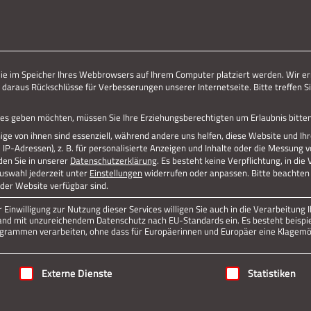
ERLEBE STOLBERG.
ERLEBE DICH.
Jetzt teilen
die im Speicher Ihres Webbrowsers auf Ihrem Computer platziert werden. Wir er
 daraus Rückschlüsse für Verbesserungen unserer Internetseite. Bitte treffen Si
Datenschutz
Impressum
vices geben möchten, müssen Sie Ihre Erziehungsberechtigten um Erlaubnis bitten
ge von ihnen sind essenziell, während andere uns helfen, diese Website und Ih
P-Adressen), z. B. für personalisierte Anzeigen und Inhalte oder die Messung 
den Sie in unserer
Datenschutzerklärung
.
Es besteht keine Verpflichtung, in die
Auswahl jederzeit unter
Einstellungen
widerrufen oder anpassen.
Bitte beachten 
 der Website verfügbar sind.
Einwilligung zur Nutzung dieser Services willigen Sie auch in die Verarbeitung I
n Land mit unzureichendem Datenschutz nach EU-Standards ein. Es besteht beispi
rammen verarbeiten, ohne dass für Europäerinnen und Europäer eine Klagemög
igung erteilt werden kann. Die erste Service-Gruppe ist essenziell
Externe Dienste
Statistiken