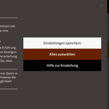
Mit die
MENÜ
mitteln mit
e eine
.
Einstellungen speichern
re Erfahrung
von Anzeigen
Alles auswählen
 Verarbeitung
Sie, dass
Hilfe zur Einstellung
hrer Daten in
elsweise die
lichkeit
 und kann nicht abgewählt werden.