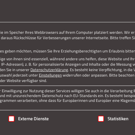
ERLEBE STOLBERG.
ERLEBE DICH.
Jetzt teilen
die im Speicher Ihres Webbrowsers auf Ihrem Computer platziert werden. Wir er
 daraus Rückschlüsse für Verbesserungen unserer Internetseite. Bitte treffen Si
Datenschutz
Impressum
vices geben möchten, müssen Sie Ihre Erziehungsberechtigten um Erlaubnis bitten
ge von ihnen sind essenziell, während andere uns helfen, diese Website und Ih
P-Adressen), z. B. für personalisierte Anzeigen und Inhalte oder die Messung 
den Sie in unserer
Datenschutzerklärung
.
Es besteht keine Verpflichtung, in die
Auswahl jederzeit unter
Einstellungen
widerrufen oder anpassen.
Bitte beachten 
 der Website verfügbar sind.
Einwilligung zur Nutzung dieser Services willigen Sie auch in die Verarbeitung I
n Land mit unzureichendem Datenschutz nach EU-Standards ein. Es besteht beispi
rammen verarbeiten, ohne dass für Europäerinnen und Europäer eine Klagemög
igung erteilt werden kann. Die erste Service-Gruppe ist essenziell
Externe Dienste
Statistiken