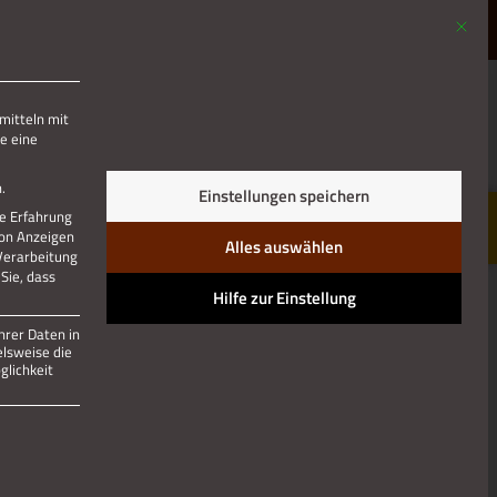
Mit die
MENÜ
mitteln mit
e eine
.
Einstellungen speichern
re Erfahrung
von Anzeigen
Alles auswählen
 Verarbeitung
Sie, dass
Hilfe zur Einstellung
hrer Daten in
elsweise die
lichkeit
 und kann nicht abgewählt werden.