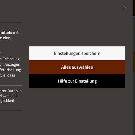
Mit die
MENÜ
mitteln mit
e eine
.
Einstellungen speichern
re Erfahrung
von Anzeigen
Alles auswählen
 Verarbeitung
Sie, dass
Hilfe zur Einstellung
hrer Daten in
elsweise die
lichkeit
 und kann nicht abgewählt werden.