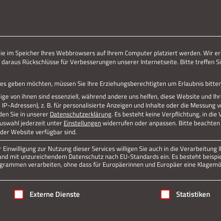
ERLEBE STOLBERG.
ERLEBE DICH.
Jetzt teilen
die im Speicher Ihres Webbrowsers auf Ihrem Computer platziert werden. Wir er
 daraus Rückschlüsse für Verbesserungen unserer Internetseite. Bitte treffen Si
Datenschutz
Impressum
vices geben möchten, müssen Sie Ihre Erziehungsberechtigten um Erlaubnis bitten
ge von ihnen sind essenziell, während andere uns helfen, diese Website und Ih
P-Adressen), z. B. für personalisierte Anzeigen und Inhalte oder die Messung 
den Sie in unserer
Datenschutzerklärung
.
Es besteht keine Verpflichtung, in die
Auswahl jederzeit unter
Einstellungen
widerrufen oder anpassen.
Bitte beachten 
 der Website verfügbar sind.
Einwilligung zur Nutzung dieser Services willigen Sie auch in die Verarbeitung I
n Land mit unzureichendem Datenschutz nach EU-Standards ein. Es besteht beispi
rammen verarbeiten, ohne dass für Europäerinnen und Europäer eine Klagemög
igung erteilt werden kann. Die erste Service-Gruppe ist essenziell
Externe Dienste
Statistiken