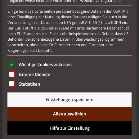
Antibiotika, Chirurgie, Gynäkologie, Hygiene, Diagnostik,
möglicherweise nicht alle Funktionen der Website verfügbar sind.
Chemie, Medizin-, Pharmazie- und Labor-Technik und
Einige Services verarbeiten personenbezogene Daten in den USA. Mit
Arzneiherstellung werden dem Besucher veranschaulicht.
Ihrer Einwilligung zur Nutzung dieser Services willigen Sie auch in die
Unser Schmuckstück -die Pflanzenkammer- zeigt: „Gegen
Verarbeitung Ihrer Daten in den USA gemäß Art. 49 (1) lit. a GDPR ein.
fast alles ist ein Kraut gewachsen.“ Naturwissenschaftliche
Der EuGH stuft die USA als ein Land mit unzureichendem Datenschutz
Buchwerke lockern den Ausstellungsbereich auf und laden
nach EU-Standards ein. Es besteht beispielsweise die Gefahr, dass US-
Behörden personenbezogene Daten in Überwachungsprogrammen
zum Lesen ein. Eine Kaffee -Theke mit genügend
verarbeiten, ohne dass für Europäerinnen und Europäer eine
Sitzgelegenheiten lässt einen entspannten Museumsbesuch
Klagemöglichkeit besteht.
zu.
Es folgt eine Liste der Service-Gruppen, für die eine Einwilli
Wichtige Cookies zulassen
Der “Treff International“ als multinationale und
multikulturelle Begegnungsstätte wird fortgeführt.
Externe Dienste
Statistiken
Schwerpunkte sind:
Bildung
Einstellungen speichern
Kultur und Soziales
Rheinisches Medizin- und Pharmazie-Museum
Alles auswählen
Etwa 20 ehrenamtliche Wissenspaten begleiten die Projekte.
Hilfe zur Einstellung
Museumsführungen finden nach Vereinbarung statt.