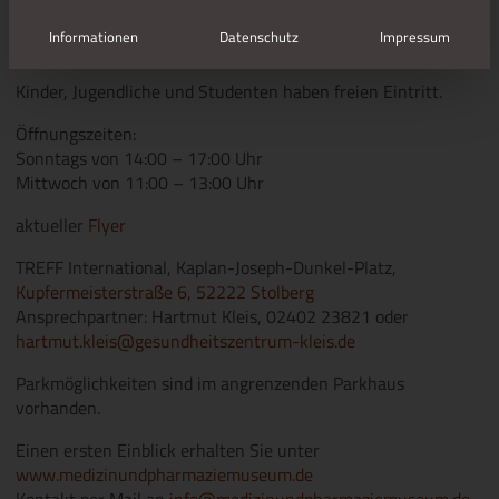
Gruppengröße 3-10 Personen.
Informationen
Datenschutz
Impressum
Eintritt für Erwachsene 2,00 €
Kinder, Jugendliche und Studenten haben freien Eintritt.
Öffnungszeiten:
Sonntags von 14:00 – 17:00 Uhr
Mittwoch von 11:00 – 13:00 Uhr
aktueller
Flyer
TREFF International, Kaplan-Joseph-Dunkel-Platz,
Kupfermeisterstraße 6, 52222 Stolberg
Ansprechpartner: Hartmut Kleis, 02402 23821 oder
hartmut.kleis@gesundheitszentrum-kleis.de
Parkmöglichkeiten sind im angrenzenden Parkhaus
vorhanden.
Einen ersten Einblick erhalten Sie unter
www.medizinundpharmaziemuseum.de