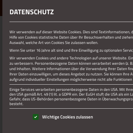
DATENSCHUTZ
01.01.1970
Wir verwenden auf dieser Website Cookies. Dies sind Textinformationen, 
Hilfe von Cookies statistische Daten über Ihr Besuchsverhalten und ziehen
TALSPERRE1
Auswahl, welche Art von Cookies Sie zulassen wollen.
Wenn Sie unter 16 Jahre alt sind und Ihre Einwilligung zu optionalen Ser
Wir verwenden Cookies und andere Technologien auf unserer Website. Eini
zu verbessern.
Personenbezogene Daten können verarbeitet werden (z. B. I
und Inhalten.
Weitere Informationen über die Verwendung Ihrer Daten fin
Ihrer Daten einzuwilligen, um dieses Angebot zu nutzen.
Sie können Ihre 
aufgrund individueller Einstellungen möglicherweise nicht alle Funktionen
Einige Services verarbeiten personenbezogene Daten in den USA. Mit Ihrer 
den USA gemäß Art. 49 (1) lit. a GDPR ein. Der EuGH stuft die USA als ei
Gefahr, dass US-Behörden personenbezogene Daten in Überwachungsprog
besteht.
Es folgt eine Liste der Service-Gruppen, für die eine Einwill
Wichtige Cookies zulassen
Wehebachtalsperre