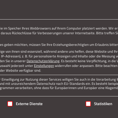
ERLEBE STOLBERG.
ERLEBE DICH.
die im Speicher Ihres Webbrowsers auf Ihrem Computer platziert werden. Wir er
 daraus Rückschlüsse für Verbesserungen unserer Internetseite. Bitte treffen Si
vices geben möchten, müssen Sie Ihre Erziehungsberechtigten um Erlaubnis bitten
ge von ihnen sind essenziell, während andere uns helfen, diese Website und Ih
P-Adressen), z. B. für personalisierte Anzeigen und Inhalte oder die Messung 
den Sie in unserer
Datenschutzerklärung
.
Es besteht keine Verpflichtung, in die
Auswahl jederzeit unter
Einstellungen
widerrufen oder anpassen.
Bitte beachten 
 der Website verfügbar sind.
Einwilligung zur Nutzung dieser Services willigen Sie auch in die Verarbeitung I
n Land mit unzureichendem Datenschutz nach EU-Standards ein. Es besteht beispi
rammen verarbeiten, ohne dass für Europäerinnen und Europäer eine Klagemög
igung erteilt werden kann. Die erste Service-Gruppe ist essenziell
Externe Dienste
Statistiken