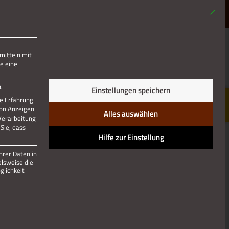
Mit die
MENÜ
mitteln mit
e eine
Jetzt teilen
.
Einstellungen speichern
re Erfahrung
von Anzeigen
Alles auswählen
 Verarbeitung
Sie, dass
Hilfe zur Einstellung
hrer Daten in
elsweise die
lichkeit
 und kann nicht abgewählt werden.