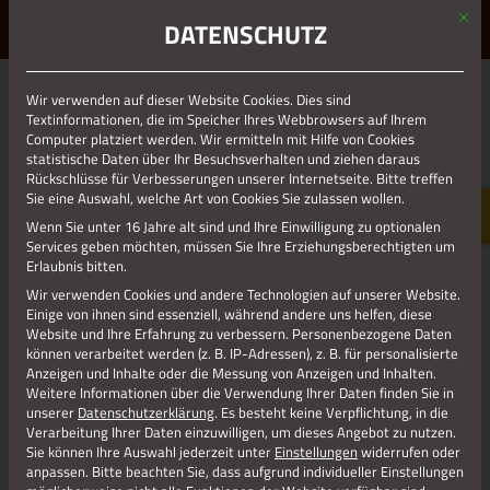
Mit d
ERLEBE STOLBERG.
ERLEBE DICH.
DATENSCHUTZ
MENÜ
RHEINISCHES MEDIZIN- UND
Wir verwenden auf dieser Website Cookies. Dies sind
PHARMAZIEMUSEUM – AUCH
Textinformationen, die im Speicher Ihres Webbrowsers auf Ihrem
Computer platziert werden. Wir ermitteln mit Hilfe von Cookies
VIRTUELL
statistische Daten über Ihr Besuchsverhalten und ziehen daraus
Rückschlüsse für Verbesserungen unserer Internetseite. Bitte treffen
Sie eine Auswahl, welche Art von Cookies Sie zulassen wollen.
Wenn Sie unter 16 Jahre alt sind und Ihre Einwilligung zu optionalen
Wir
Services geben möchten, müssen Sie Ihre Erziehungsberechtigten um
Erlaubnis bitten.
Wir verwenden Cookies und andere Technologien auf unserer Website.
Einige von ihnen sind essenziell, während andere uns helfen, diese
Website und Ihre Erfahrung zu verbessern.
Personenbezogene Daten
können verarbeitet werden (z. B. IP-Adressen), z. B. für personalisierte
Anzeigen und Inhalte oder die Messung von Anzeigen und Inhalten.
Museumspaten sind glücklich, eine neue und hoffentlich
Weitere Informationen über die Verwendung Ihrer Daten finden Sie in
unserer
Datenschutzerklärung
.
Es besteht keine Verpflichtung, in die
langfristige Heimat für unsere Ausstellungsstücke im „Treff
Verarbeitung Ihrer Daten einzuwilligen, um dieses Angebot zu nutzen.
International“ am „Kaplan-Joseph-Dunkel-Platz,
Sie können Ihre Auswahl jederzeit unter
Einstellungen
widerrufen oder
Kupfermeisterstr. 6 gefunden zu haben.
anpassen.
Bitte beachten Sie, dass aufgrund individueller Einstellungen