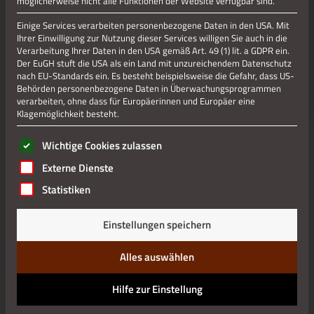
möglicherweise nicht alle Funktionen der Website verfügbar sind.
Museale Objekte aus den Bereichen Medizin, Pharmazie,
Chemie und Botanik stellen wir aus. Mehr als 30
Einige Services verarbeiten personenbezogene Daten in den USA. Mit
Ihrer Einwilligung zur Nutzung dieser Services willigen Sie auch in die
Themenbereiche wie Homöopathie, Pflanzenheilkunde,
Verarbeitung Ihrer Daten in den USA gemäß Art. 49 (1) lit. a GDPR ein.
Antibiotika, Chirurgie, Gynäkologie, Hygiene, Diagnostik,
Der EuGH stuft die USA als ein Land mit unzureichendem Datenschutz
Chemie, Medizin-, Pharmazie- und Labor-Technik und
nach EU-Standards ein. Es besteht beispielsweise die Gefahr, dass US-
Arzneiherstellung werden dem Besucher veranschaulicht.
Behörden personenbezogene Daten in Überwachungsprogrammen
verarbeiten, ohne dass für Europäerinnen und Europäer eine
Unser Schmuckstück -die Pflanzenkammer- zeigt: „Gegen
Klagemöglichkeit besteht.
fast alles ist ein Kraut gewachsen.“ Naturwissenschaftliche
Buchwerke lockern den Ausstellungsbereich auf und laden
Es folgt eine Liste der Service-Gruppen, für die eine Einwilli
Wichtige Cookies zulassen
zum Lesen ein. Eine Kaffee -Theke mit genügend
Sitzgelegenheiten lässt einen entspannten Museumsbesuch
Externe Dienste
zu.
Statistiken
Der “Treff International“ als multinationale und
multikulturelle Begegnungsstätte wird fortgeführt.
Einstellungen speichern
Schwerpunkte sind:
Alles auswählen
Bildung
Hilfe zur Einstellung
Kultur und Soziales
Rheinisches Medizin- und Pharmazie-Museum