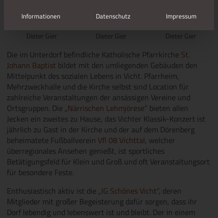
Informationen
Datenschutz
Impressum
Bildrechte:
Bildrechte:
Bildrechte:
Dieter Gier
Dieter Gier
Dieter Gier
Die im Unterdorf befindliche Katholische Pfarrkirche
St.
Johann Baptist
bildet mit den umliegenden Gebäuden den
Mittelpunkt des sozialen Lebens in Vicht. Pfarrheim,
Mehrzweckhalle und die Kirche selbst sind Location für
zahlreiche Veranstaltungen der ansässigen Vereine und
Ortsgruppen. Die „
Närrischen Lehmjöres
e“ bieten allen
Jecken ein zweites zu Hause, das Vichter Klassik-Konzert ist
jährlich zu Gast in der Kirche und der auf dem Dörenberg
beheimatete Fußballverein
Vfl 08 Vichtta
l, welcher
überregionales Ansehen genießt, ist sportliches
Betätigungsfeld für Klein und Groß und oft Veranstaltungsort
für besondere Feste.
Enthusiastisch aktiv ist die „
IG Schönes Vich
t“, deren
Mitglieder mit großer Begeisterung dafür sorgen, dass ihr
Dorf lebendig und lebenswert ist und bleibt. Der in einem