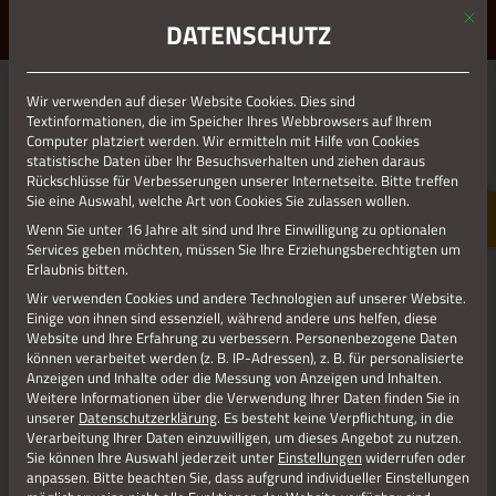
Mit d
ERLEBE STOLBERG.
ERLEBE DICH.
DATENSCHUTZ
MENÜ
ORTSTEIL VICHT
Wir verwenden auf dieser Website Cookies. Dies sind
Textinformationen, die im Speicher Ihres Webbrowsers auf Ihrem
Computer platziert werden. Wir ermitteln mit Hilfe von Cookies
Vicht – „Oss Veet“
statistische Daten über Ihr Besuchsverhalten und ziehen daraus
Rückschlüsse für Verbesserungen unserer Internetseite. Bitte treffen
Der Ortsteil
Vicht
liegt südlich des ursprünglichen
Sie eine Auswahl, welche Art von Cookies Sie zulassen wollen.
Stadtgebietes im oberen Vichttal von Stolberg und
Wenn Sie unter 16 Jahre alt sind und Ihre Einwilligung zu optionalen
gehörte bis 1972 zur eigenständigen Gemeinde Gressenich.
Services geben möchten, müssen Sie Ihre Erziehungsberechtigten um
Jahrhunderte zuvor war das Dorf unter dem Namen „Feicht“
Erlaubnis bitten.
bekannt, ebenso der Bach. Ob der Ort nach dem Bach
Wir verwenden Cookies und andere Technologien auf unserer Website.
benannt wurde oder umgekehrt, ist nicht bekannt.
Einige von ihnen sind essenziell, während andere uns helfen, diese
Die Entwicklung des Ortes wurde entscheidend durch die
Website und Ihre Erfahrung zu verbessern.
Personenbezogene Daten
können verarbeitet werden (z. B. IP-Adressen), z. B. für personalisierte
Reitmeister und deren Eisenhüttengewerbe (
Reitwerke
)
Anzeigen und Inhalte oder die Messung von Anzeigen und Inhalten.
geprägt. Ideale Grundlagen
Weitere Informationen über die Verwendung Ihrer Daten finden Sie in
dieses
Eisenhüttengewerbes
waren zum einen der lokal
unserer
Datenschutzerklärung
.
Es besteht keine Verpflichtung, in die
vorkommende
Vichttaler Eisenstein
zum anderen die
Verarbeitung Ihrer Daten einzuwilligen, um dieses Angebot zu nutzen.
Wasserkraft des
Vichtbaches
(zum Antrieb
Sie können Ihre Auswahl jederzeit unter
Einstellungen
widerrufen oder
anpassen.
Bitte beachten Sie, dass aufgrund individueller Einstellungen
von
Hammerwerken
,
Blasebälge
u.
Pochwerken
), sowie die