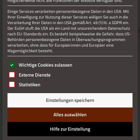
möglicherweise nicht alle Funktionen der Website verfügbar sind.
waldreiche Umgebung zur Gewinnung von Kohlholz. Die
Flurnamen Henneswerk und Stollenwerk beweisen das
Einige Services verarbeiten personenbezogene Daten in den USA. Mit
Vorhandensein solcher Reitwerke. Die bedeutendsten
Ihrer Einwilligung zur Nutzung dieser Services willigen Sie auch in die
Verarbeitung Ihrer Daten in den USA gemäß Art. 49 (1) lit. a GDPR ein.
Reitmeister waren die Hoeschs, die in Vicht die
Der EuGH stuft die USA als ein Land mit unzureichendem Datenschutz
Reitwerke
Junkershammer
,
Neuenhammer
und
Platenhammerb
nach EU-Standards ein. Es besteht beispielsweise die Gefahr, dass US-
Aufgrund des florierenden Gewerbes wurden sogar die
Behörden personenbezogene Daten in Überwachungsprogrammen
Wohnhäuser aus Stein gebaut und demonstrierten den
verarbeiten, ohne dass für Europäerinnen und Europäer eine
bescheidenen Reichtum nach außen. Auch waren die
Klagemöglichkeit besteht.
Steinhäuser wesentlich besser gegenüber dem permanenten
Es folgt eine Liste der Service-Gruppen, für die eine Einwilli
Funkenflug gewappnet.
Wichtige Cookies zulassen
Externe Dienste
Ursprünglich entwickelte sich die alte Ortslage (heutiges
Unterdorf) um die
Vichter Hütte
. Parallel hierzu entstanden
Statistiken
anfangs noch eigenständige Siedlungsweiler um
das
Stollenwerk
(heutiges Oberdorf) sowie um
Einstellungen speichern
das
Henneswerk
. Aus diesen Siedlungskernen bildete sich die
heute geschlossene, langgezogene Ortslage im Tal
Alles auswählen
des
Vichtbaches
.
Hilfe zur Einstellung